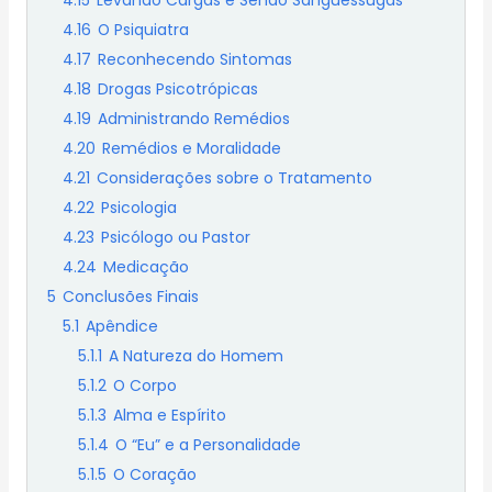
4.15
Levando Cargas e Sendo Sanguessugas
4.16
O Psiquiatra
4.17
Reconhecendo Sintomas
4.18
Drogas Psicotrópicas
4.19
Administrando Remédios
4.20
Remédios e Moralidade
4.21
Considerações sobre o Tratamento
4.22
Psicologia
4.23
Psicólogo ou Pastor
4.24
Medicação
5
Conclusões Finais
5.1
Apêndice
5.1.1
A Natureza do Homem
5.1.2
O Corpo
5.1.3
Alma e Espírito
5.1.4
O “Eu” e a Personalidade
5.1.5
O Coração