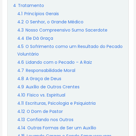
4
Tratamento
4.1
Princípios Gerais
4.2
O Senhor, o Grande Médico
4.3
Nosso Compreensivo Sumo Sacerdote
4.4
Ele Dá Graça
4.5
O Sofrimento como um Resultado do Pecado
Voluntário
4.6
Lidando com o Pecado – A Raiz
4.7
Responsabilidade Moral
4.8
A Graça de Deus
4.9
Auxílio de Outros Crentes
4.10
Físico vs. Espiritual
4.11
Escrituras, Psicologia e Psiquiatria
4.12
O Dom de Pastor
4.13
Confiando nos Outros
4.14
Outras Formas de Ser um Auxílio