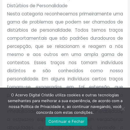
Distúrbios de Personalidade
Nesta categoria reconhecemos primeiramente uma
gama de problemas que podem ser chamados de
distúrbios de personalidade. Todos temos traços
comportamentais que são padrões duradouros de
percepção, que se relacionam e reagem a nós
mesmo e aos outros em uma ampla gama de
contextos. Esses traços nos tornam indivíduos
distintos e são conhecidos como nossa
personalidade. Em alguns indivíduos certos traços
tornam-se exagerados em tal extensão que
passam a ter padrões de comportamento
O Acervo Digital Cristão utiliza cookies e outras tecnologias
semelhantes para melhorar a sua experiência, de acordo com a
seriamente inflexíveis e limitados. Muitas vezes a
nossa Política de Privacidade e, ao continuar navegando, você
inflexibilidade de personalidade e sua vulnerabilidade
concorda com estas condições.
a estresses específicos resultam em verdadeiras
Continuar e Fechar
dificuldades de adaptação social, levando a