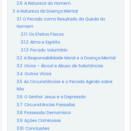
2.6
A Natureza do Homem
3
A Natureza da Doença Mental
3.1
O Pecado como Resultado da Queda do
Homem
3.1.1
Os Efeitos Físicos
3.1.2
Alma e Espírito
3.1.3
Pecado Voluntário
3.2
A Responsabilidade Moral e a Doença Mental
3.3
Vícios – Álcool e Abuso de Substâncias
3.4
Outros Vícios
3.5
As Circunstâncias e o Pecado Agindo sobre
Nós
3.6
O Senhor Jesus e a Depressão
3.7
Circunstâncias Passadas
3.8
Possessão Demoníaca
3.9
Ações Criminosas
3.10
Conclusões