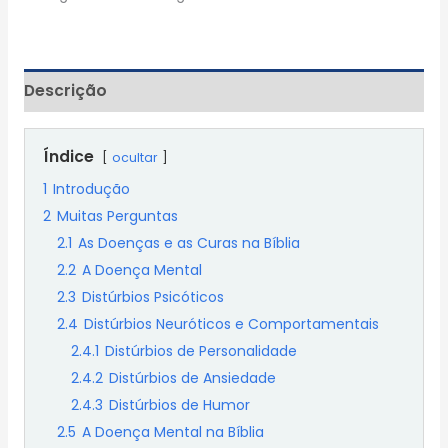
Descrição
Índice
ocultar
1
Introdução
2
Muitas Perguntas
2.1
As Doenças e as Curas na Bíblia
2.2
A Doença Mental
2.3
Distúrbios Psicóticos
2.4
Distúrbios Neuróticos e Comportamentais
2.4.1
Distúrbios de Personalidade
2.4.2
Distúrbios de Ansiedade
2.4.3
Distúrbios de Humor
2.5
A Doença Mental na Bíblia