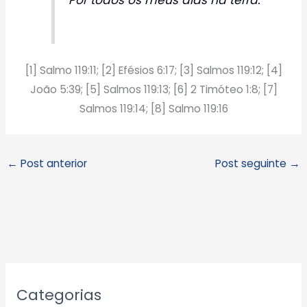
[1] Salmo 119:11; [2] Efésios 6:17; [3] Salmos 119:12; [4]
João 5:39; [5] Salmos 119:13; [6] 2 Timóteo 1:8; [7]
Salmos 119:14; [8] Salmo 119:16
←
Post anterior
Post seguinte
→
A
Categorias
r