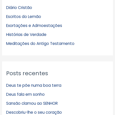
q
Diário Cristão
u
Escritos do Lemão
i
Exortações e Admoestações
v
Histórias de Verdade
o
s
Meditações do Antigo Testamento
Posts recentes
Deus te põe numa boa terra
Deus fala em sonho
Sansão clamou ao SENHOR
Descobriu-lhe o seu coração