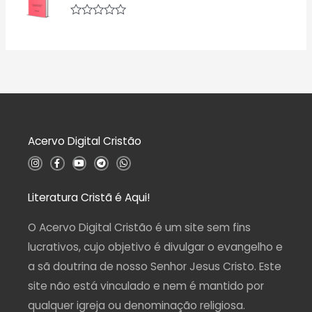
0
i
d
a
A
e
ç
v
5
ã
a
o
l
0
i
d
a
e
ç
5
ã
o
0
d
Acervo Digital Cristão
e
5
I
F
Y
T
W
n
a
o
e
h
s
c
u
l
a
t
e
t
e
t
a
b
u
g
s
Literatura Cristã é Aqui!
g
o
b
r
a
r
o
e
a
p
a
k
m
p
O Acervo Digital Cristão é um site sem fins
m
-
f
lucrativos, cujo objetivo é divulgar o evangelho e
a sã doutrina de nosso Senhor Jesus Cristo. Este
site não está vinculado e nem é mantido por
qualquer igreja ou denominação religiosa.