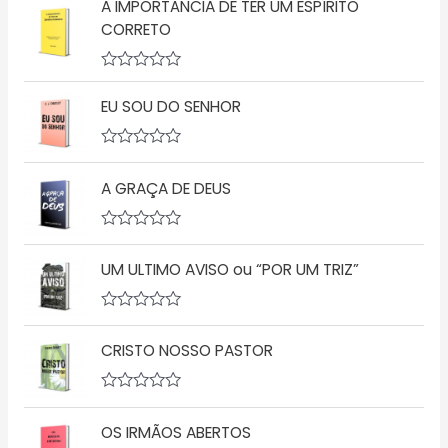
A IMPORTÂNCIA DE TER UM ESPÍRITO
a
l
CORRETO
i
a
ç
A
ã
v
o
EU SOU DO SENHOR
a
0
l
d
i
e
a
5
A
ç
v
A GRAÇA DE DEUS
ã
a
o
l
0
i
d
a
A
e
ç
v
5
ã
UM ULTIMO AVISO ou “POR UM TRIZ”
a
o
l
0
i
d
a
A
e
ç
v
5
ã
CRISTO NOSSO PASTOR
a
o
l
0
i
d
a
A
e
ç
v
5
ã
OS IRMÃOS ABERTOS
a
o
l