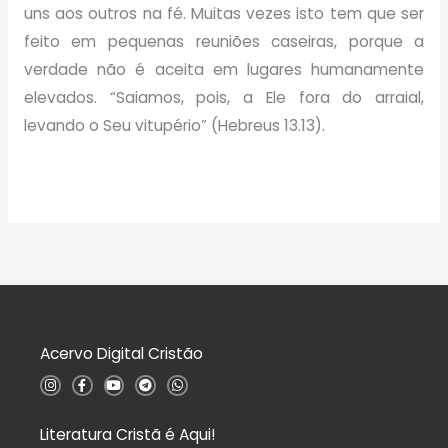
uns aos outros na fé. Muitas vezes isto tem que ser
feito em pequenas reuniões caseiras, porque a
verdade não é aceita em lugares humanamente
elevados. “Saiamos, pois, a Ele fora do arraial,
levando o Seu vitupério” (Hebreus 13.13).
Acervo Digital Cristão
I
F
Y
T
W
n
a
o
e
h
s
c
u
l
a
t
e
t
e
t
a
b
u
g
s
Literatura Cristã é Aqui!
g
o
b
r
a