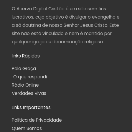
r
o
e
a
p
a
k
m
p
O Acervo Digital Cristão é um site sem fins
m
-
f
lucrativos, cujo objetivo é divulgar o evangelho e
a sã doutrina de nosso Senhor Jesus Cristo. Este
site não está vinculado e nem é mantido por
qualquer igreja ou denominação religiosa.
links Rápidos
Pela Graça
O que respondi
Rádio Online
Verdades Vivas
Links Importantes
Politica de Privacidade
Quem Somos