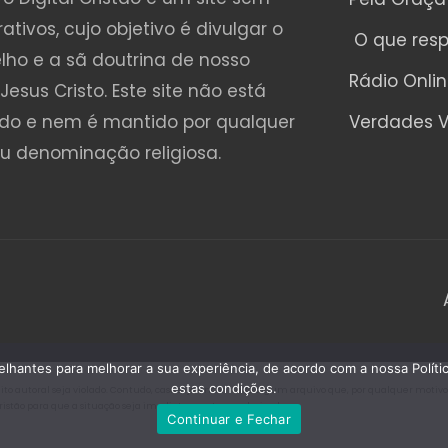
rativos, cujo objetivo é divulgar o
O que res
lho e a sã doutrina de nosso
Rádio Onli
Jesus Cristo. Este site não está
ado e nem é mantido por qualquer
Verdades V
ou denominação religiosa.
emelhantes para melhorar a sua experiência, de acordo com a nossa Polí
estas condições.
o autoral seja violado. Contudo, caso seja encontrado algum arquivo que, por qualquer motivo, es
Cristão para que a situação seja imediatamente regularizada.
Continuar e Fechar