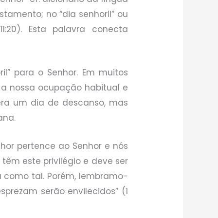
tamento; no “dia senhoril” ou
11:20). Esta palavra conecta
il” para o Senhor. Em muitos
r a nossa ocupação habitual e
era um dia de descanso, mas
ana.
nhor pertence ao Senhor e nós
 têm este privilégio e deve ser
ia como tal. Porém, lembramo-
prezam serão envilecidos” (1