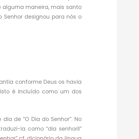
 de alguma maneira, mais santo
 o Senhor designou para nós o
uantia conforme Deus os havia
 isto é incluído como um dos
 dia de “O Dia do Senhor”. No
raduzi-la como “dia senhoril”
enhor” cf. dicionário da língua