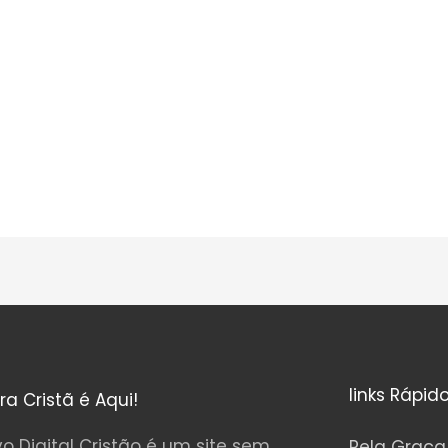
links Rápid
ura Cristã é Aqui!
o Digital Cristão é um site sem
Pela Graça