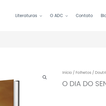
Literaturas
O ADC
Contato
Bl
Início
/
Folhetos
/
Doutri
O DIA DO S