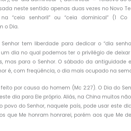
usada neste sentido apenas duas vezes no Novo Tes
 na “ceia senhoril” ou “ceia dominical” (1 Co 
 o Dia.
Senhor tem liberdade para dedicar o “dia senhor
um dia no qual podemos ter o privilégio de deixa
s, mas para o Senhor. O sábado da antiguidade 
enhor é, com freqüência, o dia mais ocupado na sem
feito por causa do homem (Mc 2:27). O Dia do Se
este dia para Ele próprio. Aliás, na China muitos não
 povo do Senhor, naquele país, pode usar este d
aos que Me honram honrarei, porém aos que Me des