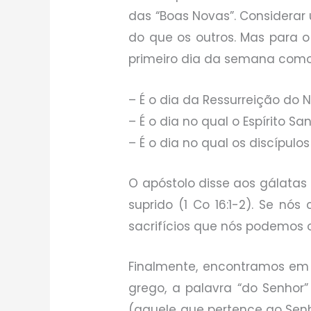
das “Boas Novas”. Considerar 
do que os outros. Mas para o
primeiro dia da semana como d
– É o dia da Ressurreição do 
– É o dia no qual o Espírito Sant
– É o dia no qual os discípulos
O apóstolo disse aos gálatas
suprido (1 Co 16:1-2). Se n
sacrifícios que nós podemos 
Finalmente, encontramos em A
grego, a palavra “do Senhor”
(aquele que pertence ao Senhor