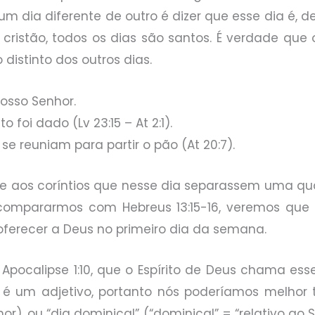
um dia diferente de outro é dizer que esse dia é,
 cristão, todos os dias são santos. É verdade que
istinto dos outros dias.
Nosso Senhor.
o foi dado (Lv 23:15 – At 2:1).
 se reuniam para partir o pão (At 20:7).
 e aos coríntios que nesse dia separassem uma q
ós compararmos com Hebreus 13:15-16, veremos que
oferecer a Deus no primeiro dia da semana.
pocalipse 1:10, que o Espírito de Deus chama esse
 é um adjetivo, portanto nós poderíamos melhor t
), ou “dia dominical” (“dominical” = “relativo ao S