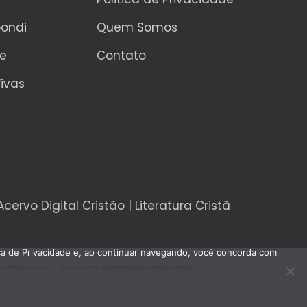
pondi
Quem Somos
ne
Contato
ivas
Acervo Digital Cristão | Literatura Cristã
tica de Privacidade e, ao continuar navegando, você concorda com
teja violando direitos autorais de tradução, versão, exibição,