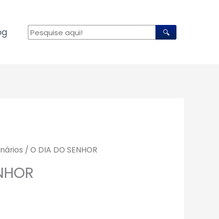
og
🔍
nários
/ O DIA DO SENHOR
ENHOR