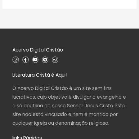
Acervo Digital Cristão
I
F
Y
T
W
n
a
o
e
h
s
c
u
l
a
t
e
t
e
t
a
b
u
g
s
Literatura Cristã é Aqui!
g
o
b
r
a
r
o
e
a
p
a
k
m
p
O Acervo Digital Cristão é um site sem fins
m
-
f
lucrativos, cujo objetivo é divulgar o evangelho e
a sã doutrina de nosso Senhor Jesus Cristo. Este
site não está vinculado e nem é mantido por
qualquer igreja ou denominação religiosa.
links Rápidos