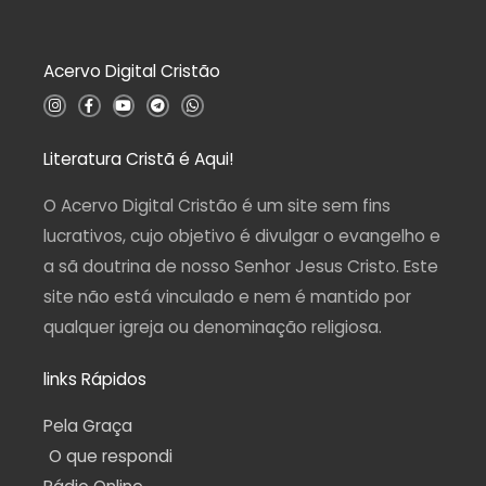
ã
o
0
d
Acervo Digital Cristão
e
5
I
F
Y
T
W
n
a
o
e
h
s
c
u
l
a
t
e
t
e
t
a
b
u
g
s
Literatura Cristã é Aqui!
g
o
b
r
a
r
o
e
a
p
a
k
m
p
O Acervo Digital Cristão é um site sem fins
m
-
f
lucrativos, cujo objetivo é divulgar o evangelho e
a sã doutrina de nosso Senhor Jesus Cristo. Este
site não está vinculado e nem é mantido por
qualquer igreja ou denominação religiosa.
links Rápidos
Pela Graça
O que respondi