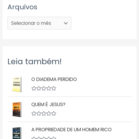
Arquivos
Leia também!
O DIADEMA PERDIDO
A
v
QUEM É JESUS?
a
l
i
a
A
ç
v
ã
A PROPRIEDADE DE UM HOMEM RICO
a
o
l
0