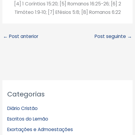
[4] 1 Coríntios 15:20; [5] Romanos 16:25-26; [6] 2
Timóteo 1:9‑10; [7] Efésios 5:8; [8] Romanos 6:22
←
Post anterior
Post seguinte
→
A
Categorias
r
q
Diário Cristão
u
Escritos do Lemão
i
Exortações e Admoestações
v