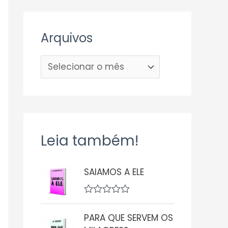
Arquivos
Leia também!
SAIAMOS A ELE
A
v
PARA QUE SERVEM OS
a
l