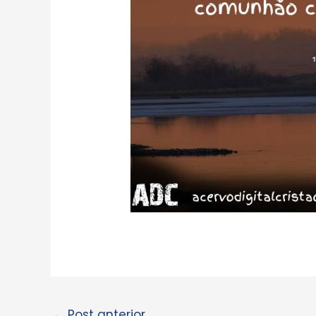
←
Post anterior