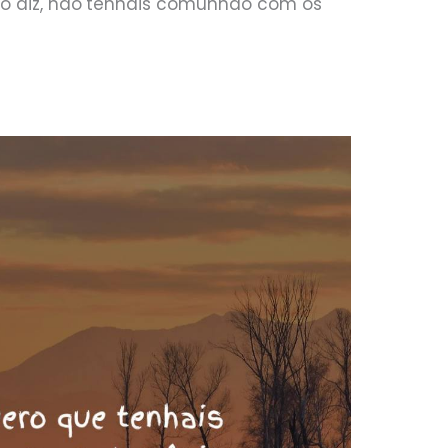
o diz, não
tenhais comunhão com os