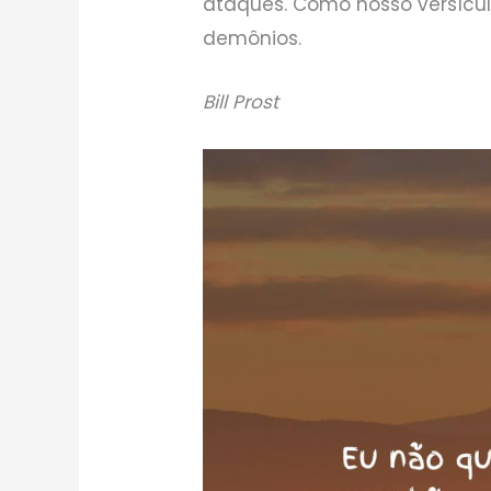
ataques. Como nosso versícul
demônios.
Bill Prost