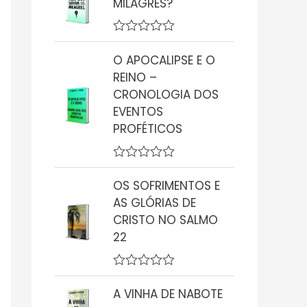
MILAGRES?
i
a
ç
A
ã
v
o
O APOCALIPSE E O
a
0
REINO –
l
d
i
CRONOLOGIA DOS
e
a
5
EVENTOS
ç
ã
PROFÉTICOS
o
0
d
A
e
v
5
OS SOFRIMENTOS E
a
AS GLÓRIAS DE
l
i
CRISTO NO SALMO
a
22
ç
ã
o
0
A
d
v
A VINHA DE NABOTE
e
a