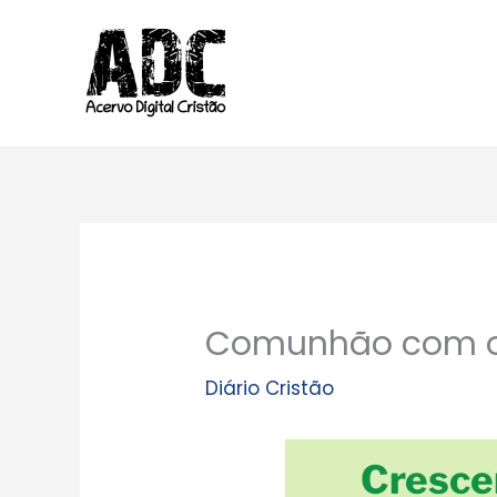
Ir
para
o
conteúdo
Comunhão com o
Diário Cristão