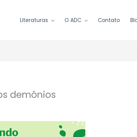
Literaturas
O ADC
Contato
Bl
s demônios