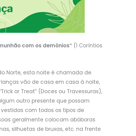
comunhão com os demônios”
(1 Coríntios
do Norte, esta noite é chamada de
crianças vão de casa em casa à noite,
rick or Treat” (Doces ou Travessuras),
algum outro presente que possam
 vestidas com todos os tipos de
essoas geralmente colocam abóboras
as, silhuetas de bruxas, etc. na frente