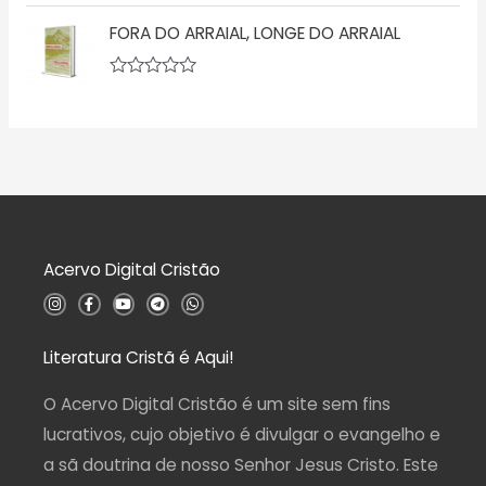
A
e
ç
v
5
ã
FORA DO ARRAIAL, LONGE DO ARRAIAL
a
o
l
0
i
d
a
A
e
ç
v
5
ã
a
o
l
0
i
d
a
e
ç
5
ã
o
0
d
Acervo Digital Cristão
e
5
I
F
Y
T
W
n
a
o
e
h
s
c
u
l
a
t
e
t
e
t
a
b
u
g
s
Literatura Cristã é Aqui!
g
o
b
r
a
r
o
e
a
p
a
k
m
p
O Acervo Digital Cristão é um site sem fins
m
-
f
lucrativos, cujo objetivo é divulgar o evangelho e
a sã doutrina de nosso Senhor Jesus Cristo. Este