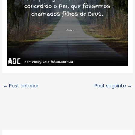
←
Post anterior
Post seguinte
→
A