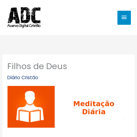
Ir
MEN
para
o
PRIN
conteúdo
Filhos de Deus
Diário Cristão