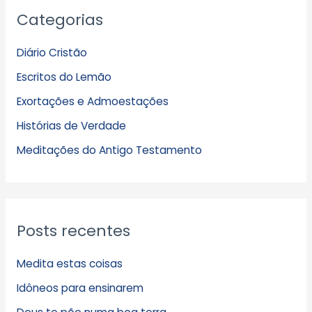
Categorias
r
q
Diário Cristão
u
Escritos do Lemão
i
Exortações e Admoestações
v
Histórias de Verdade
o
s
Meditações do Antigo Testamento
Posts recentes
Medita estas coisas
Idôneos para ensinarem