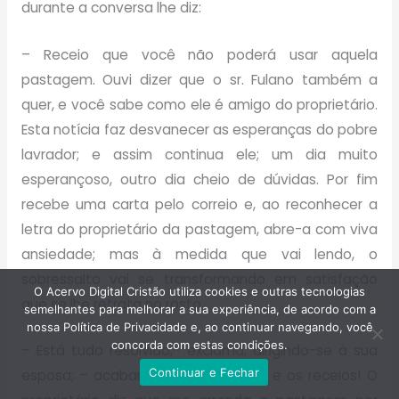
durante a conversa lhe diz:
– Receio que você não poderá usar aquela
pastagem. Ouvi dizer que o sr. Fulano também a
quer, e você sabe como ele é amigo do proprietário.
Esta notícia faz desvanecer as esperanças do pobre
lavrador; e assim continua ele; um dia muito
esperançoso, outro dia cheio de dúvidas. Por fim
recebe uma carta pelo correio e, ao reconhecer a
letra do proprietário da pastagem, abre-a com viva
ansiedade; mas à medida que vai lendo, o
sobressalto vai se transformando em satisfação
O Acervo Digital Cristão utiliza cookies e outras tecnologias
que se lhe retrata no rosto.
semelhantes para melhorar a sua experiência, de acordo com a
nossa Política de Privacidade e, ao continuar navegando, você
concorda com estas condições.
– Está tudo resolvido,- exclama, dirigindo-se à sua
Continuar e Fechar
esposa; – acabaram-se as dúvidas e os receios! O