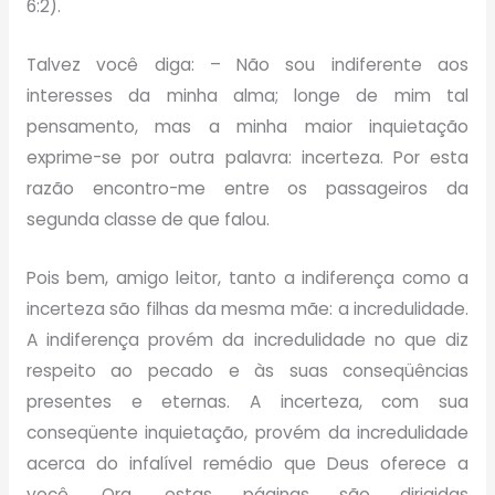
6:2).
Talvez você diga: – Não sou indiferente aos
interesses da minha alma; longe de mim tal
pensamento, mas a minha maior inquietação
exprime-se por outra palavra: incerteza. Por esta
razão encontro-me entre os passageiros da
segunda classe de que falou.
Pois bem, amigo leitor, tanto a indiferença como a
incerteza são filhas da mesma mãe: a incredulidade.
A indiferença provém da incredulidade no que diz
respeito ao pecado e às suas conseqüências
presentes e eternas. A incerteza, com sua
conseqüente inquietação, provém da incredulidade
acerca do infalível remédio que Deus oferece a
você. Ora, estas páginas são dirigidas