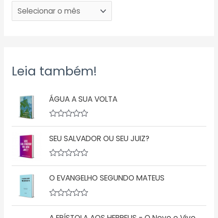
Leia também!
ÁGUA A SUA VOLTA
A
v
SEU SALVADOR OU SEU JUIZ?
a
l
i
a
A
ç
v
ã
O EVANGELHO SEGUNDO MATEUS
a
o
l
0
i
d
a
A
e
ç
v
5
ã
A EPÍSTOLA AOS HEBREUS - O Novo e Vivo
a