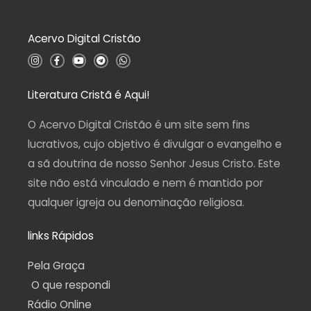
o
0
d
Acervo Digital Cristão
e
5
I
F
Y
T
W
n
a
o
e
h
s
c
u
l
a
t
e
t
e
t
a
b
u
g
s
Literatura Cristã é Aqui!
g
o
b
r
a
r
o
e
a
p
a
k
m
p
O Acervo Digital Cristão é um site sem fins
m
-
f
lucrativos, cujo objetivo é divulgar o evangelho e
a sã doutrina de nosso Senhor Jesus Cristo. Este
site não está vinculado e nem é mantido por
qualquer igreja ou denominação religiosa.
links Rápidos
Pela Graça
O que respondi
Rádio Online