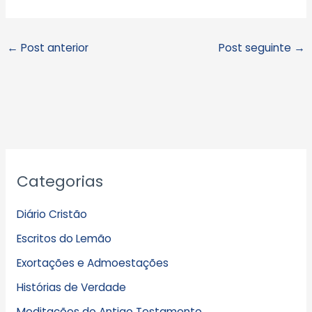
←
Post anterior
Post seguinte
→
A
Categorias
r
q
Diário Cristão
u
Escritos do Lemão
i
Exortações e Admoestações
v
Histórias de Verdade
o
s
Meditações do Antigo Testamento