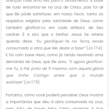
atenção mais uma vez para o fundamento. A base
de tudo encontra-se na cruz de Cristo, pois foi ali
que Ele pôde satisfazer, em nosso favor, tanto os
requisitos exigidos pela santidade de Deus, como
também glorificá-Lo em cada atributo de Seu
caráter. É a isto que o Senhor Jesus Se referia
quando disse:
“Eu glorifiquei-Te na Terra, tendo
consumado a obra que Me deste a fazer”
(Jo 17:4).
E foi com base nisso, como já tendo resolvido uma
demanda de Deus, que Ele orou:
“E agora glorifica-
me Tu, ó Pai, junto de Ti mesmo, com aquela glória
que tinha Contigo antes que o mundo
existisse”
(Jo 17:5).
Portanto, como você poderá perceber, Deus mostra
a importância que deu à obra consumada na cruz,
pelo fato de haver feito Cristo assentar à Sua