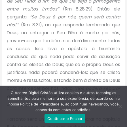
de Seu Filho; a fim de que Ele seja o primogênito
entre muitos irmãos”
(Rm 8:28,29). Então ele
pergunta:
“Se Deus é por nós, quem será contra
nós?”
(Rm 8:31), ao que responde lembrando que
Deus, ao entregar o Seu Filho à morte por nós,
provou-nos que também nos dará livremente todas
as coisas. Isso leva o apóstolo à triunfante
conclusão de que nada pode servir de acusação
contra os eleitos de Deus; que se o próprio Deus os
justificou, nada poderá condená-los; que se Cristo
morreu e ressuscitou, estando bem à direita de Deus
para interceder por nós, nada
“nos poderá separar
O Acervo Digital Cristão utiliza cookies e outras tecnologias
do amor de Deus, que está em Cristo Jesus nosso
semelhantes para melhorar a sua experiência, de acordo com a
Senhor”
(leia Rm 8:31-39).
nossa Política de Privacidade e, ao continuar navegando, você
concorda com estas condições.
Continuar e Fechar
Portanto seria um grave erro você parar no capítulo