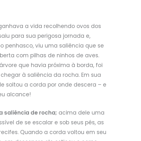
anhava a vida recolhendo ovos dos
aiu para sua perigosa jornada e,
do penhasco, viu uma saliência que se
berta com pilhas de ninhos de aves.
vore que havia próxima à borda, foi
chegar à saliência da rocha. Em sua
ele soltou a corda por onde descera – e
eu alcance!
a saliência de rocha;
acima dele uma
ível de se escalar e sob seus pés, as
recifes. Quando a corda voltou em seu