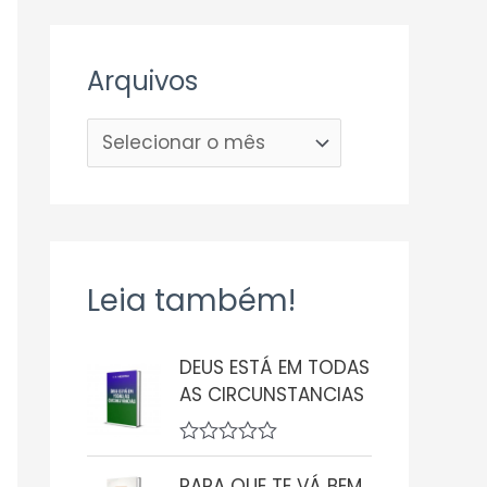
Arquivos
Leia também!
DEUS ESTÁ EM TODAS
AS CIRCUNSTANCIAS
A
v
PARA QUE TE VÁ BEM