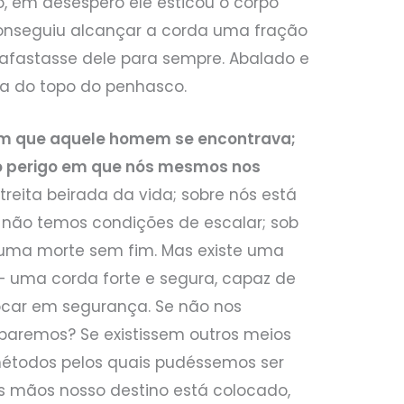
, em desespero ele esticou o corpo
conseguiu alcançar a corda uma fração
afastasse dele para sempre. Abalado e
ça do topo do penhasco.
em que aquele homem se encontrava;
o perigo em que nós mesmos nos
reita beirada da vida; sobre nós está
não temos condições de escalar; sob
e uma morte sem fim. Mas existe uma
– uma corda forte e segura, capaz de
locar em segurança. Se não nos
paremos? Se existissem outros meios
métodos pelos quais pudéssemos ser
s mãos nosso destino está colocado,