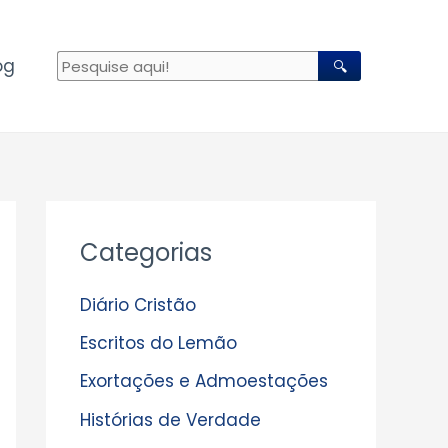
og
🔍
A
Categorias
r
q
Diário Cristão
u
Escritos do Lemão
i
Exortações e Admoestações
v
Histórias de Verdade
o