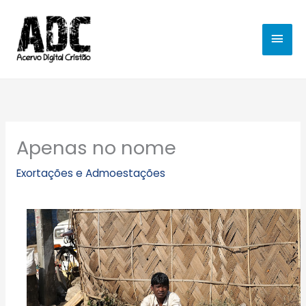
Ir
MEN
para
o
PRIN
conteúdo
Apenas no nome
Exortações e Admoestações