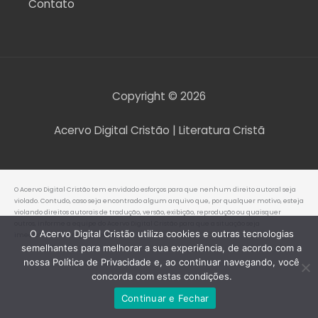
Contato
Copyright © 2026
Acervo Digital Cristão | Literatura Cristã
O Acervo Digital Cristão tem envidado esforços para que nenhum direito autoral seja
violado. Contudo, caso seja encontrado algum arquivo que, por qualquer motivo, esteja
violando direitos autorais de tradução, versão, exibição, reprodução ou quaisquer
outros, informe a equipe do Acervo Digital Cristão para que a situação seja
O Acervo Digital Cristão utiliza cookies e outras tecnologias
imediatamente regularizada.
semelhantes para melhorar a sua experiência, de acordo com a
nossa Política de Privacidade e, ao continuar navegando, você
concorda com estas condições.
Continuar e Fechar