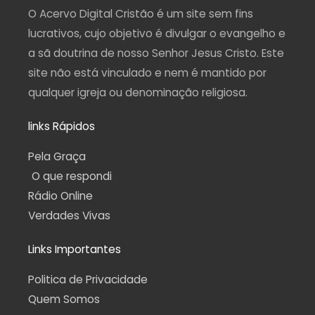
a
k
m
p
O Acervo Digital Cristão é um site sem fins
m
-
f
lucrativos, cujo objetivo é divulgar o evangelho e
a sã doutrina de nosso Senhor Jesus Cristo. Este
site não está vinculado e nem é mantido por
qualquer igreja ou denominação religiosa.
links Rápidos
Pela Graça
O que respondi
Rádio Online
Verdades Vivas
Links Importantes
Politica de Privacidade
Quem Somos