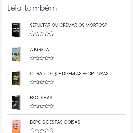
Leia também!
SEPULTAR OU CREMAR OS MORTOS?
A
v
A IGREJA
a
l
i
a
A
ç
v
ã
CURA – O QUE DIZEM AS ESCRITURAS
a
o
l
0
i
d
a
A
e
ç
v
5
ã
ESCOLHAS
a
o
l
0
i
d
a
A
e
ç
v
5
ã
DEPOIS DESTAS COISAS
a
o
l
0
i