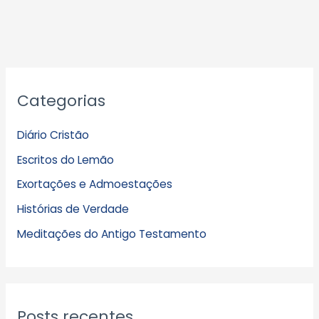
A
Categorias
r
q
Diário Cristão
u
Escritos do Lemão
i
Exortações e Admoestações
v
Histórias de Verdade
o
s
Meditações do Antigo Testamento
Posts recentes