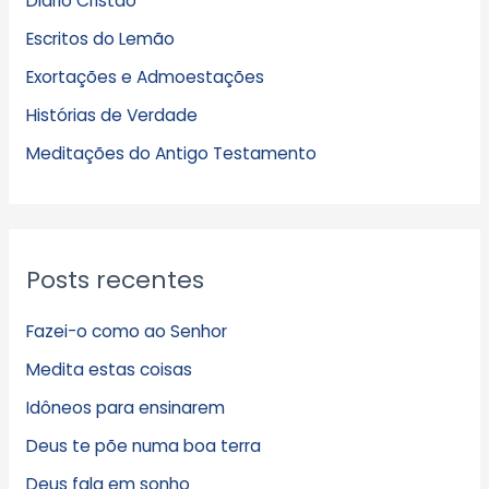
Diário Cristão
u
Escritos do Lemão
i
Exortações e Admoestações
v
Histórias de Verdade
o
s
Meditações do Antigo Testamento
Posts recentes
Fazei-o como ao Senhor
Medita estas coisas
Idôneos para ensinarem
Deus te põe numa boa terra
Deus fala em sonho