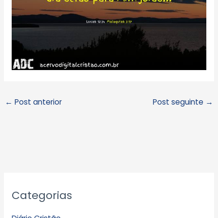
←
Post anterior
Post seguinte
→
A
Categorias
r
q