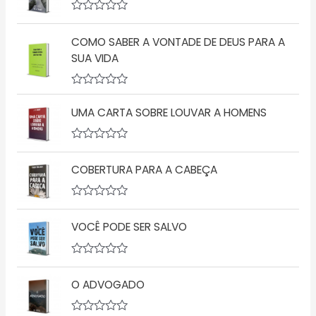
i
a
A
ç
v
ã
COMO SABER A VONTADE DE DEUS PARA A
a
o
l
SUA VIDA
0
i
d
a
e
ç
5
A
ã
v
o
UMA CARTA SOBRE LOUVAR A HOMENS
a
0
l
d
i
e
a
5
A
ç
v
COBERTURA PARA A CABEÇA
ã
a
o
l
0
i
d
a
A
e
ç
v
5
ã
VOCÊ PODE SER SALVO
a
o
l
0
i
d
a
A
e
ç
v
5
ã
O ADVOGADO
a
o
l
0
i
d