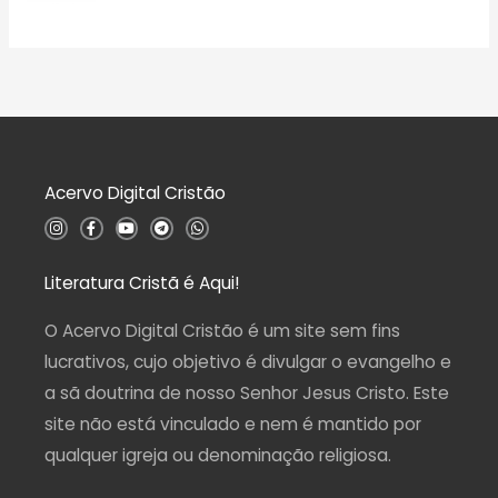
a
A
e
ç
v
5
ã
a
o
l
0
i
d
a
e
ç
5
ã
o
0
d
Acervo Digital Cristão
e
5
I
F
Y
T
W
n
a
o
e
h
s
c
u
l
a
t
e
t
e
t
a
b
u
g
s
Literatura Cristã é Aqui!
g
o
b
r
a
r
o
e
a
p
a
k
m
p
O Acervo Digital Cristão é um site sem fins
m
-
f
lucrativos, cujo objetivo é divulgar o evangelho e
a sã doutrina de nosso Senhor Jesus Cristo. Este
site não está vinculado e nem é mantido por
qualquer igreja ou denominação religiosa.