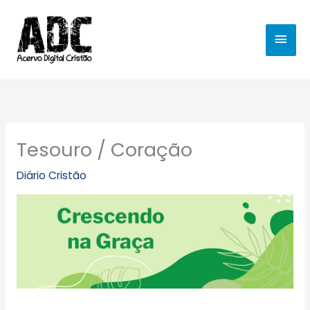
Ir
MEN
para
o
PRIN
conteúdo
Tesouro / Coração
Diário Cristão