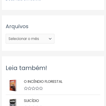
Arquivos
Leia também!
O INCÊNDIO FLORESTAL
A
v
SUICÍDIO
a
l