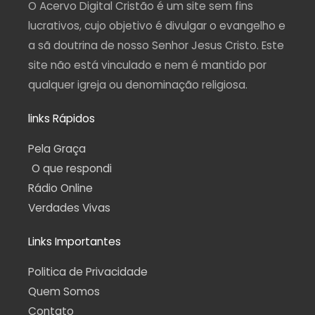
a
k
m
p
O Acervo Digital Cristão é um site sem fins
m
-
f
lucrativos, cujo objetivo é divulgar o evangelho e
a sã doutrina de nosso Senhor Jesus Cristo. Este
site não está vinculado e nem é mantido por
qualquer igreja ou denominação religiosa.
links Rápidos
Pela Graça
O que respondi
Rádio Online
Verdades Vivas
Links Importantes
Politica de Privacidade
Quem Somos
Contato