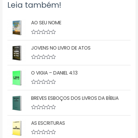
Leia também!
AO SEU NOME
A
v
JOVENS NO LIVRO DE ATOS
a
l
i
a
A
ç
v
ã
O VIGIA – DANIEL 4:13
a
o
l
0
i
d
a
A
e
ç
v
5
ã
BREVES ESBOÇOS DOS LIVROS DA BÍBLIA
a
o
l
0
i
d
a
A
e
ç
v
5
ã
AS ESCRITURAS
a
o
l
0
i
d
a