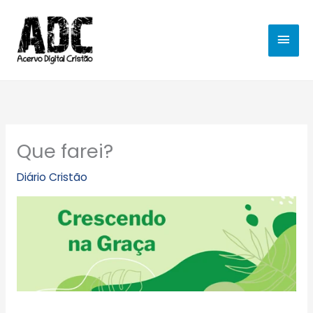
Ir
MEN
para
o
PRIN
conteúdo
Que farei?
Diário Cristão