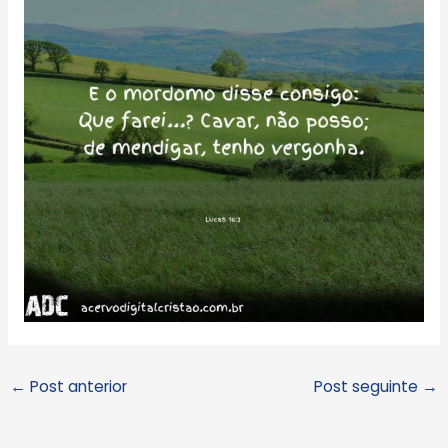
←
Post anterior
Post seguinte
→