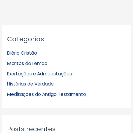
A
Categorias
r
q
Diário Cristão
u
Escritos do Lemão
i
Exortações e Admoestações
v
Histórias de Verdade
o
s
Meditações do Antigo Testamento
Posts recentes