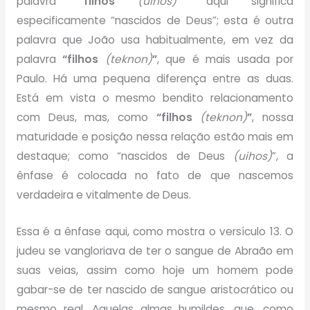
palavra
“filhos
(uihos)
”
aqui significa
especificamente “nascidos de Deus”; esta é outra
palavra que João usa habitualmente, em vez da
palavra
“filhos
(teknon)
”
, que é mais usada por
Paulo. Há uma pequena diferença entre as duas.
Está em vista o mesmo bendito relacionamento
com Deus, mas, como
“filhos
(teknon)
”
, nossa
maturidade e posição nessa relação estão mais em
destaque; como “nascidos de Deus
(uihos)
”, a
ênfase é colocada no fato de que nascemos
verdadeira e vitalmente de Deus.
Essa é a ênfase aqui, como mostra o versículo 13. O
judeu se vangloriava de ter o sangue de Abraão em
suas veias, assim como hoje um homem pode
gabar-se de ter nascido de sangue aristocrático ou
mesmo real. Aquelas almas humildes, que, como