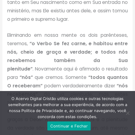
tanto em Seu nascimento como em Sua entrada no
ministério, mas Ele existiu antes dele, e assim tomou
o primeiro e supremo lugar.
Eliminando em nossa mente os dois parênteses,
teremos,
“o Verbo Se fez carne, e habitou entre
nós, cheio de graça e verdade; e todos nós
recebemos também da Sua
plenitude”
.
Novamente aqui é afirmado o resultado
para
“nós”
que cremos. Somente
“todos quantos
O receberam”
podem verdadeiramente dizer
“nós
recebemos”
da Sua plenitude; mas estes
O Acervo Digital Cristão utiliza cookies e outras tecnologias
tais
podem
dizê-lo,
semelhantes para melhorar a sua experiência, de acordo com a
e
todos
esses
“quantos”
podem em sua totalidade,
nossa Política de Privacidade e, ao continuar navegando, você
concorda com estas condições.
graças a Deus! A plenitude da graça e a plenitude
Continuar e Fechar
da verdade são a porção de cada um, até mesmo