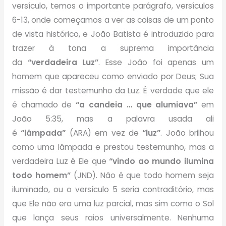
versículo, temos o importante parágrafo, versículos
6-13, onde começamos a ver as coisas de um ponto
de vista histórico, e João Batista é introduzido para
trazer à tona a suprema importância
da
“verdadeira Luz”
. Esse João foi apenas um
homem que apareceu como enviado por Deus; Sua
missão é dar testemunho da Luz. É verdade que ele
é chamado de
“a candeia … que alumiava”
em
João 5:35, mas a palavra usada ali
é
“lâmpada”
(ARA) em vez de
“luz”
. João brilhou
como uma lâmpada e prestou testemunho, mas a
verdadeira Luz é Ele que
“vindo ao mundo ilumina
todo homem”
(JND). Não é que todo homem seja
iluminado, ou o versículo 5 seria contraditório, mas
que Ele não era uma luz parcial, mas sim como o Sol
que lança seus raios universalmente. Nenhuma