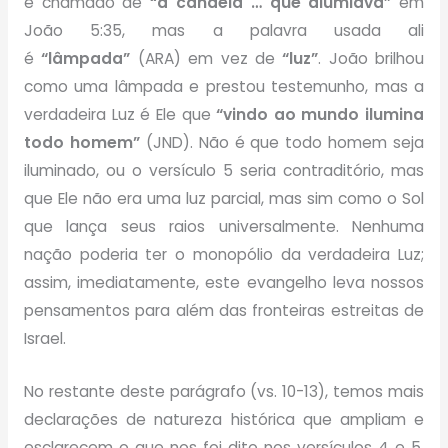
é chamado de
“a candeia … que alumiava”
em
João 5:35, mas a palavra usada ali
é
“lâmpada”
(ARA) em vez de
“luz”
. João brilhou
como uma lâmpada e prestou testemunho, mas a
verdadeira Luz é Ele que
“vindo ao mundo ilumina
todo homem”
(JND). Não é que todo homem seja
iluminado, ou o versículo 5 seria contraditório, mas
que Ele não era uma luz parcial, mas sim como o Sol
que lança seus raios universalmente. Nenhuma
nação poderia ter o monopólio da verdadeira Luz;
assim, imediatamente, este evangelho leva nossos
pensamentos para além das fronteiras estreitas de
Israel.
No restante deste parágrafo (vs. 10-13), temos mais
declarações de natureza histórica que ampliam e
esclarecem o que nos foi dito nos versículos 4 e 5.