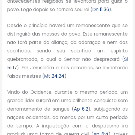
antecedentes religiosos se levantará para guiar o
povo. Logo depois se tornará seu rei (
Dn 11:36
).
Desde o princípio haverá um remanescente que se
distinguirá das massas do povo. Este remanescente
não fará parte da aliança, da adoração e nem dos
sacrifícios, sendo seu sacrifício um espírito
quebrantado, o qual o Senhor não desprezará (
Sl
51:17
). Em Jerusalém e nas cercanias, se levantarão
falsos mestres (
Mt 24:24
).
Vindo do Ocidente, durante o mesmo período, um
grande líder surgirá em uma brilhante conquista sem
derramamento de sangue (
Ap 6:2
), subjugando as
nações ocidentais, ao menos por um curto período
de tempo. A inquietação com o despotismo irá
produzir uma forma de guerra civil (
Ap 6:4
), talvez