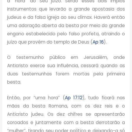
a “hora” do Seu juízo. Serão esses dois ímpios
instrumentos que levarão a grande apostasia dos
judeus e da falsa igreja ao seu clímax. Haverá então
uma adoração aberta da besta por meio do grande
engano estabelecido pelo falso profeta, atraindo o
juízo que provém do templo de Deus (
Ap 16
).
O testemunho público em Jerusalém, onde
Anticristo exerce sua influência, cessará quando as
duas testemunhas forem mortas pela primeira
besta.
Então, por “uma hora” (
Ap 17:12
), tudo ficará nas
mãos da besta Romana, com os dez reis e o
Anticristo judeu. Os dez chifres se apresentarão
coroados e juntamente com a besta derrotarão a
“mulher”, tirando seu poder político e deixando-a só