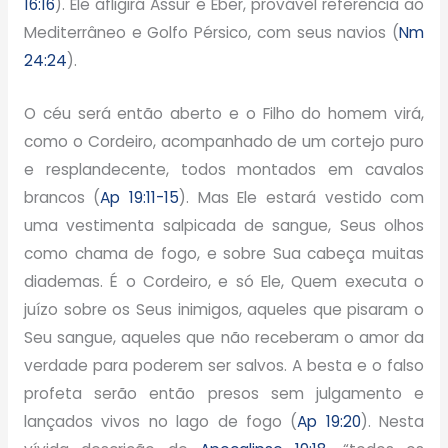
16:16
). Ele afligirá Assur e Eber, provável referência ao
Mediterrâneo e Golfo Pérsico, com seus navios (
Nm
24:24
).
O céu será então aberto e o Filho do homem virá,
como o Cordeiro, acompanhado de um cortejo puro
e resplandecente, todos montados em cavalos
brancos (
Ap 19:11-15
). Mas Ele estará vestido com
uma vestimenta salpicada de sangue, Seus olhos
como chama de fogo, e sobre Sua cabeça muitas
diademas. É o Cordeiro, e só Ele, Quem executa o
juízo sobre os Seus inimigos, aqueles que pisaram o
Seu sangue, aqueles que não receberam o amor da
verdade para poderem ser salvos. A besta e o falso
profeta serão então presos sem julgamento e
lançados vivos no lago de fogo (
Ap 19:20
). Nesta