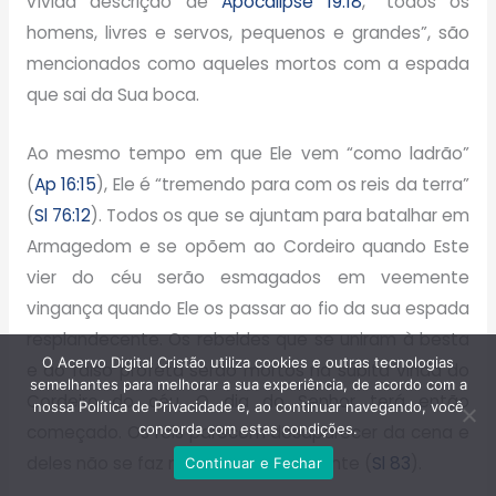
vívida descrição de
Apocalipse 19:18
, “todos os
homens, livres e servos, pequenos e grandes”, são
mencionados como aqueles mortos com a espada
que sai da Sua boca.
Ao mesmo tempo em que Ele vem “como ladrão”
(
Ap 16:15
), Ele é “tremendo para com os reis da terra”
(
Sl 76:12
). Todos os que se ajuntam para batalhar em
Armagedom e se opõem ao Cordeiro quando Este
vier do céu serão esmagados em veemente
vingança quando Ele os passar ao fio da sua espada
resplandecente. Os rebeldes que se uniram à besta
O Acervo Digital Cristão utiliza cookies e outras tecnologias
e ao falso profeta serão mortos na súbita vinda do
semelhantes para melhorar a sua experiência, de acordo com a
Cordeiro do céu. O dia do Senhor terá então
nossa Política de Privacidade e, ao continuar navegando, você
concorda com estas condições.
começado. Os reis parecem desaparecer da cena e
deles não se faz menção daí em diante (
Sl 83
).
Continuar e Fechar