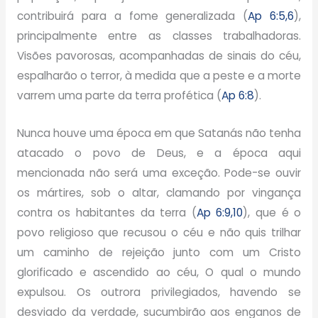
contribuirá para a fome generalizada (
Ap 6:5,6
),
principalmente entre as classes trabalhadoras.
Visões pavorosas, acompanhadas de sinais do céu,
espalharão o terror, à medida que a peste e a morte
varrem uma parte da terra profética (
Ap 6:8
).
Nunca houve uma época em que Satanás não tenha
atacado o povo de Deus, e a época aqui
mencionada não será uma exceção. Pode-se ouvir
os mártires, sob o altar, clamando por vingança
contra os habitantes da terra (
Ap 6:9,10
), que é o
povo religioso que recusou o céu e não quis trilhar
um caminho de rejeição junto com um Cristo
glorificado e ascendido ao céu, O qual o mundo
expulsou. Os outrora privilegiados, havendo se
desviado da verdade, sucumbirão aos enganos de