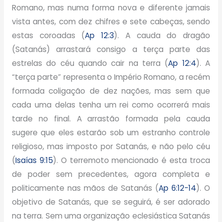
Romano, mas numa forma nova e diferente jamais
vista antes, com dez chifres e sete cabeças, sendo
estas coroadas (
Ap 12:3
). A cauda do dragão
(Satanás) arrastará consigo a terça parte das
estrelas do céu quando cair na terra (
Ap 12:4
). A
“terça parte” representa o Império Romano, a recém
formada coligação de dez nações, mas sem que
cada uma delas tenha um rei como ocorrerá mais
tarde no final. A arrastão formada pela cauda
sugere que eles estarão sob um estranho controle
religioso, mas imposto por Satanás, e não pelo céu
(
Isaías 9:15
). O terremoto mencionado é esta troca
de poder sem precedentes, agora completa e
politicamente nas mãos de Satanás (
Ap 6:12-14
). O
objetivo de Satanás, que se seguirá, é ser adorado
na terra. Sem uma organização eclesiástica Satanás