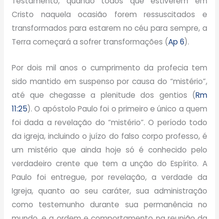
Testamento, quando todos que estiverem em
Cristo naquela ocasião forem ressuscitados e
transformados para estarem no céu para sempre, a
Terra começará a sofrer transformações (
Ap 6
).
Por dois mil anos o cumprimento da profecia tem
sido mantido em suspenso por causa do “mistério”,
até que chegasse a plenitude dos gentios (
Rm
11:25
). O apóstolo Paulo foi o primeiro e único a quem
foi dada a revelação do “mistério”. O período todo
da igreja, incluindo o juízo do falso corpo professo, é
um mistério que ainda hoje só é conhecido pelo
verdadeiro crente que tem a unção do Espírito. A
Paulo foi entregue, por revelação, a verdade da
Igreja, quanto ao seu caráter, sua administração
como testemunho durante sua permanência no
mundo, e a ordem e comportamento na reunião da