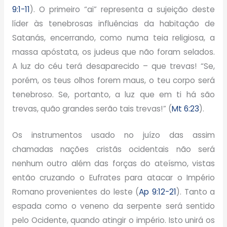
9:1-11
). O primeiro “ai” representa a sujeição deste
líder às tenebrosas influências da habitação de
Satanás, encerrando, como numa teia religiosa, a
massa apóstata, os judeus que não foram selados.
A luz do céu terá desaparecido – que trevas! “Se,
porém, os teus olhos forem maus, o teu corpo será
tenebroso. Se, portanto, a luz que em ti há são
trevas, quão grandes serão tais trevas!” (
Mt 6:23
).
Os instrumentos usado no juízo das assim
chamadas nações cristãs ocidentais não será
nenhum outro além das forças do ateísmo, vistas
então cruzando o Eufrates para atacar o Império
Romano provenientes do leste (
Ap 9:12-21
). Tanto a
espada como o veneno da serpente será sentido
pelo Ocidente, quando atingir o império. Isto unirá os