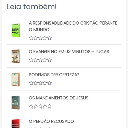
Leia também!
A RESPONSABILIDADE DO CRISTÃO PERANTE
O MUNDO
A
v
O EVANGELHO EM 03 MINUTOS – LUCAS
a
l
i
a
A
ç
v
PODEMOS TER CERTEZA?
ã
a
o
l
0
i
d
a
A
e
ç
v
5
ã
OS MANDAMENTOS DE JESUS
a
o
l
0
i
d
a
A
e
ç
v
5
ã
O PERDÃO RECUSADO
a
o
l