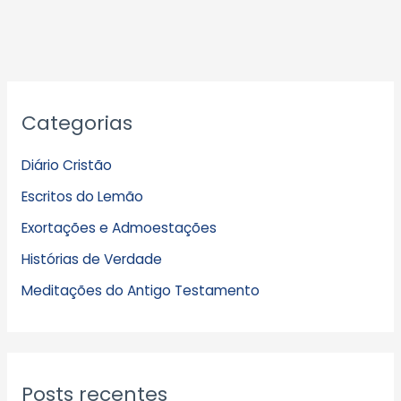
A
Categorias
r
q
Diário Cristão
u
Escritos do Lemão
i
Exortações e Admoestações
v
Histórias de Verdade
o
s
Meditações do Antigo Testamento
Posts recentes