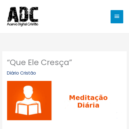
Ir
MEN
para
o
PRIN
conteúdo
“Que Ele Cresça”
Diário Cristão