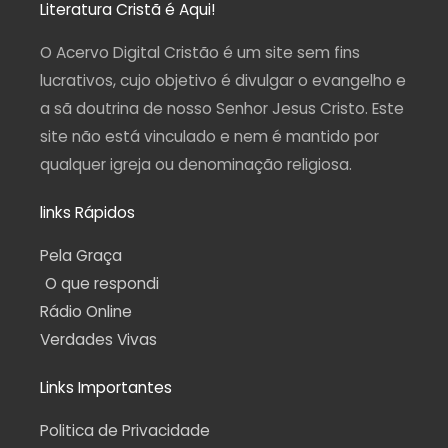
a
b
u
g
s
Literatura Cristã é Aqui!
g
o
b
r
a
r
o
e
a
p
a
k
m
p
O Acervo Digital Cristão é um site sem fins
m
-
f
lucrativos, cujo objetivo é divulgar o evangelho e
a sã doutrina de nosso Senhor Jesus Cristo. Este
site não está vinculado e nem é mantido por
qualquer igreja ou denominação religiosa.
links Rápidos
Pela Graça
O que respondi
Rádio Online
Verdades Vivas
Links Importantes
Politica de Privacidade