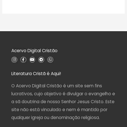
Acervo Digital Cristão
I
F
Y
T
W
n
a
o
e
h
s
c
u
l
a
t
e
t
e
t
a
b
u
g
s
Literatura Cristã é Aqui!
g
o
b
r
a
r
o
e
a
p
a
k
m
p
O Acervo Digital Cristão é um site sem fins
m
-
f
lucrativos, cujo objetivo é divulgar o evangelho e
a sã doutrina de nosso Senhor Jesus Cristo. Este
site não está vinculado e nem é mantido por
qualquer igreja ou denominação religiosa.