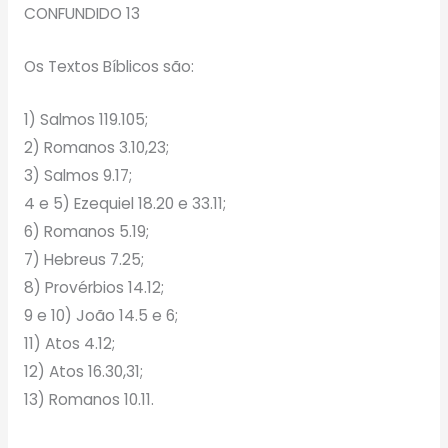
CONFUNDIDO 13
Os Textos Bíblicos são:
1) Salmos 119.105;
2) Romanos 3.10,23;
3) Salmos 9.17;
4 e 5) Ezequiel 18.20 e 33.11;
6) Romanos 5.19;
7) Hebreus 7.25;
8) Provérbios 14.12;
9 e 10) João 14.5 e 6;
11) Atos 4.12;
12) Atos 16.30,31;
13) Romanos 10.11.