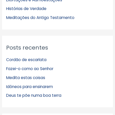
v
Histórias de Verdade
o
s
Meditações do Antigo Testamento
Posts recentes
Cordão de escarlata
Fazei-o como ao Senhor
Medita estas coisas
Idôneos para ensinarem
Deus te põe numa boa terra