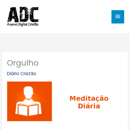
Ir
MEN
para
o
PRIN
conteúdo
Orgulho
Diário Cristão