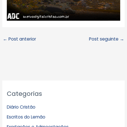
←
Post anterior
Post seguinte
→
A
Categorias
r
q
Diário Cristão
u
Escritos do Lemão
i
Exortações e Admoestações