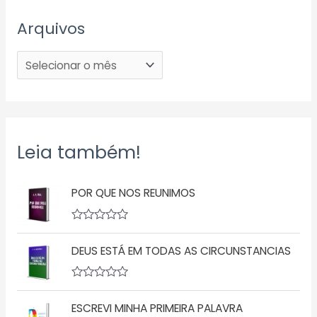
Arquivos
Leia também!
POR QUE NOS REUNIMOS
A
v
DEUS ESTÁ EM TODAS AS CIRCUNSTANCIAS
a
l
i
a
A
ç
v
ã
ESCREVI MINHA PRIMEIRA PALAVRA
a
o