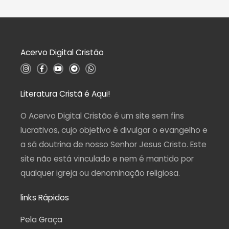
d
a
e
ç
5
ã
o
0
d
Acervo Digital Cristão
e
5
I
F
Y
T
W
n
a
o
e
h
s
c
u
l
a
t
e
t
e
t
a
b
u
g
s
Literatura Cristã é Aqui!
g
o
b
r
a
r
o
e
a
p
a
k
m
p
O Acervo Digital Cristão é um site sem fins
m
-
f
lucrativos, cujo objetivo é divulgar o evangelho e
a sã doutrina de nosso Senhor Jesus Cristo. Este
site não está vinculado e nem é mantido por
qualquer igreja ou denominação religiosa.
links Rápidos
Pela Graça