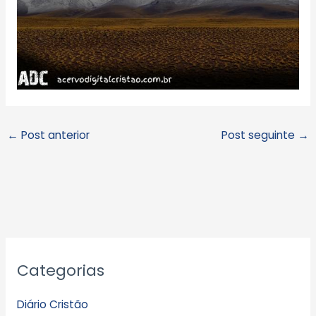
←
Post anterior
Post seguinte
→
A
Categorias
r
q
Diário Cristão
u