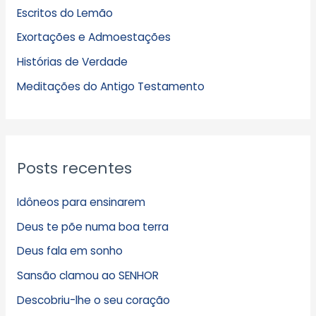
Escritos do Lemão
i
Exortações e Admoestações
v
Histórias de Verdade
o
s
Meditações do Antigo Testamento
Posts recentes
Idôneos para ensinarem
Deus te põe numa boa terra
Deus fala em sonho
Sansão clamou ao SENHOR
Descobriu-lhe o seu coração