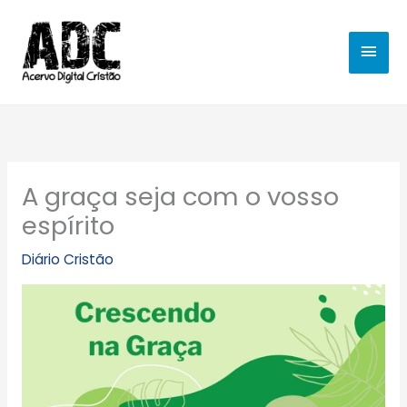
Ir
MEN
para
o
PRIN
conteúdo
A graça seja com o vosso
espírito
Diário Cristão