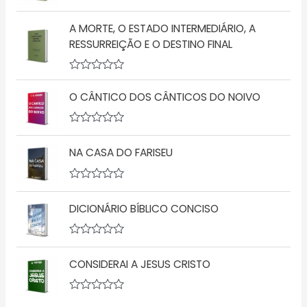
a
A
ç
v
ã
A MORTE, O ESTADO INTERMEDIÁRIO, A
a
o
l
RESSURREIÇÃO E O DESTINO FINAL
0
i
d
a
e
ç
5
A
ã
v
o
O CÂNTICO DOS CÂNTICOS DO NOIVO
a
0
l
d
i
e
a
5
A
ç
v
NA CASA DO FARISEU
ã
a
o
l
0
i
d
a
A
e
ç
v
5
ã
DICIONÁRIO BÍBLICO CONCISO
a
o
l
0
i
d
a
A
e
ç
v
5
ã
CONSIDERAI A JESUS CRISTO
a
o
l
0
i
d
a
A
e
ç