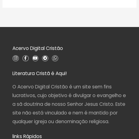
v
5
ã
a
o
l
0
i
d
a
e
ç
5
ã
o
0
d
Acervo Digital Cristão
e
5
I
F
Y
T
W
n
a
o
e
h
s
c
u
l
a
t
e
t
e
t
a
b
u
g
s
Literatura Cristã é Aqui!
g
o
b
r
a
r
o
e
a
p
a
k
m
p
O Acervo Digital Cristão é um site sem fins
m
-
f
lucrativos, cujo objetivo é divulgar o evangelho e
a sã doutrina de nosso Senhor Jesus Cristo. Este
site não está vinculado e nem é mantido por
qualquer igreja ou denominação religiosa.
links Rápidos