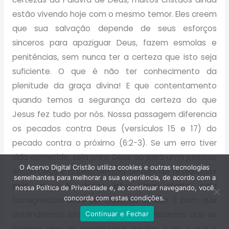
estão vivendo hoje com o mesmo temor. Eles creem
que sua salvação depende de seus esforços
sinceros para apaziguar Deus, fazem esmolas e
penitências, sem nunca ter a certeza que isto seja
suficiente. O que é não ter conhecimento da
plenitude da graça divina! E que contentamento
quando temos a segurança da certeza do que
Jesus fez tudo por nós. Nossa passagem diferencia
os pecados contra Deus (versículos 15 e 17) do
pecado contra o próximo (6:2-3). Se um erro tiver
sido cometido, seja para Deus ou para uma pessoa,
O Acervo Digital Cristão utiliza cookies e outras tecnologias
então Deus e aquela pessoa devem ser ressarcidos
semelhantes para melhorar a sua experiência, de acordo com a
pelo erro. Ao fazer isto, uma oferta pela
nossa Política de Privacidade e, ao continuar navegando, você
concorda com estas condições.
transgressão deve ser dada ao Senhor. É bom que
entendermos isto, pois às vezes pensamos que se
Continuar e Fechar
fizemos algo de errado para alguém, tudo o que é