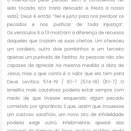
sido tocada; isto traria descuido e frieza à nossa
vida); Deus é então “fiel e justo para nos perdoar os
pecados e nos purificar de toda injustiça”.
Os versículos 6 a 13 mostram a diferença de recursos
daqueles que traziam as suas ofertas. Um ofereceu
um cordeiro, outro dois pombinhos e um terceiro
apenas um punhado de farinha. As pessoas não são
capazes de apreciar na mesma medida a obra de
Jesus, mas o que conta é o valor que ela tem para
Deus. Levítico 5:14-19 / 6:1-7 (5:14-19) (6:1-7) O
israelita mais cauteloso poderia estar sempre com
medo de que tivesse esquecido algum pecado
cometido por ignorância. E que, assim que trouxesse
um custoso sacrifício, um novo ato de infidelidade
poderia exigir outro. Infelizmente, apesar das
certezas da Palavra de Deus, muitos cristãos ainda