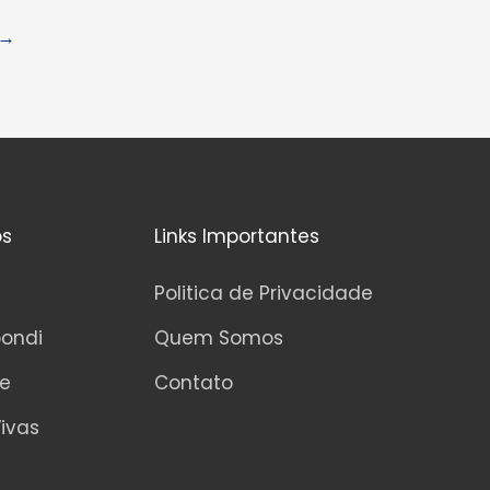
d
e
→
5
os
Links Importantes
Politica de Privacidade
pondi
Quem Somos
ne
Contato
ivas