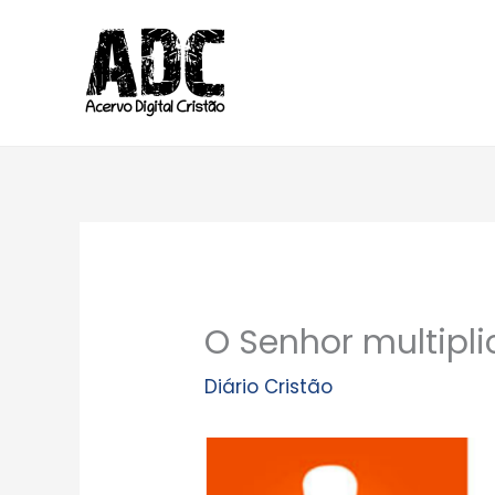
Ir
para
o
conteúdo
O Senhor multipl
Diário Cristão