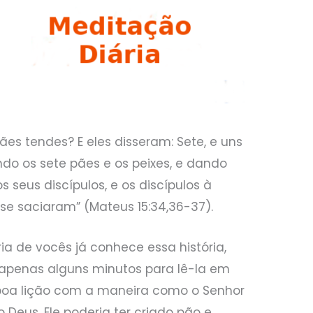
ães tendes? E eles disseram: Sete, e uns
do os sete pães e os peixes, e dando
s seus discípulos, e os discípulos à
se saciaram” (Mateus 15:34,36-37).
a de vocês já conhece essa história,
a apenas alguns minutos para lê-la em
boa lição com a maneira como o Senhor
 Deus, Ele poderia ter criado pão e