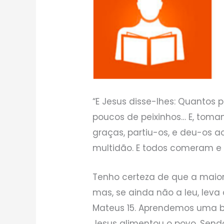
“E Jesus disse-lhes: Quantos p
poucos de peixinhos… E, toman
graças, partiu-os, e deu-os ao
multidão. E todos comeram e 
Tenho certeza de que a maiori
mas, se ainda não a leu, lev
Mateus 15. Aprendemos uma 
Jesus alimentou o povo. Sendo