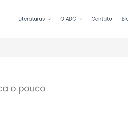
Literaturas
O ADC
Contato
Bl
ica o pouco