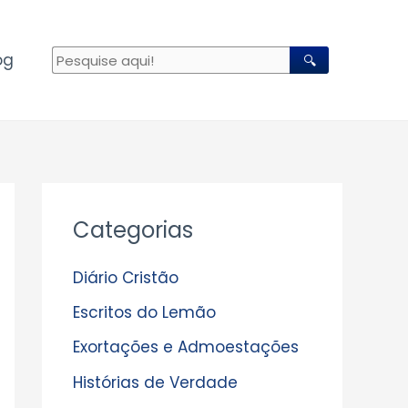
og
🔍
A
Categorias
r
q
Diário Cristão
u
Escritos do Lemão
i
Exortações e Admoestações
v
Histórias de Verdade
o