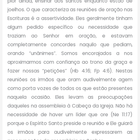
pior ainda, ensinar aos santos enquanto estão de
joelhos. O que caracteriza as reuniões de oração nas
Escrituras é a assertividade. Eles geralmente tinham
algum pedido específico ou necessidade que
traziam ao Senhor em oração, e estavam
completamente concordes naquilo que pediam,
orando “unânimes”. Somos encorajados a nos
aproximarmos com confiança ao trono da graça e
fazer nossas “petições” (Hb 4:16; Fp 4:6). Nestas
reuniões os irmãos que oram audivelmente agem
como porta vozes de todos os que estão presentes
naquela ocasião. Eles levam as preocupações
daqueles na assembleia à Cabeça da Igreja. Não há
necessidade de haver um líder que ore (Ne 11:17)
porque o Espírito Santo preside a reunião e Ele guiará
os irmãos para audivelmente expressarem as