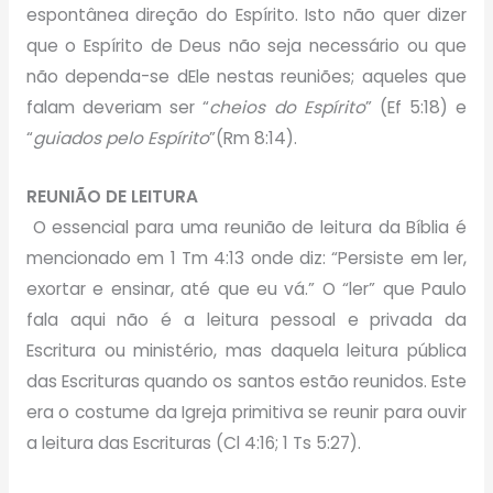
espontânea direção do Espírito. Isto não quer dizer
que o Espírito de Deus não seja necessário ou que
não dependa-se dEle nestas reuniões; aqueles que
falam deveriam ser “
cheios do Espírito
” (Ef 5:18) e
“
guiados pelo Espírito
”(Rm 8:14).
REUNIÃO DE LEITURA
O essencial para uma reunião de leitura da Bíblia é
mencionado em 1 Tm 4:13 onde diz: “Persiste em ler,
exortar e ensinar, até que eu vá.” O “ler” que Paulo
fala aqui não é a leitura pessoal e privada da
Escritura ou ministério, mas daquela leitura pública
das Escrituras quando os santos estão reunidos. Este
era o costume da Igreja primitiva se reunir para ouvir
a leitura das Escrituras (Cl 4:16; 1 Ts 5:27).