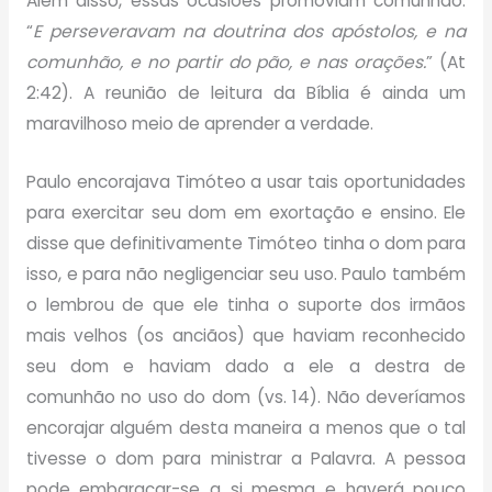
Além disso, essas ocasiões promoviam comunhão.
“
E perseveravam na doutrina dos apóstolos, e na
comunhão, e no partir do pão, e nas orações.
” (At
2:42). A reunião de leitura da Bíblia é ainda um
maravilhoso meio de aprender a verdade.
Paulo encorajava Timóteo a usar tais oportunidades
para exercitar seu dom em exortação e ensino. Ele
disse que definitivamente Timóteo tinha o dom para
isso, e para não negligenciar seu uso. Paulo também
o lembrou de que ele tinha o suporte dos irmãos
mais velhos (os anciãos) que haviam reconhecido
seu dom e haviam dado a ele a destra de
comunhão no uso do dom (vs. 14). Não deveríamos
encorajar alguém desta maneira a menos que o tal
tivesse o dom para ministrar a Palavra. A pessoa
pode embaraçar-se a si mesma e haverá pouco