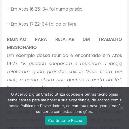
– Em Atos 16:25-34 foi numa prisão.
– Em Atos 17:22-34 foi ao ar livre.
REUNIÃO PARA RELATAR UM TRABALHO
MISSIONÁRIO
Um exemplo dessa reunião é encontrado em Atos
14:27. “
E, quando chegaram e reuniram a igreja,
relataram quão grandes coisas Deus fizera por
eles, e como abrira aos gentios a porta da fé.
”.
Estas reuniões dão aos santos a oportunidade para
O Acervo Digital Cristão utiliza cookies e outras tecnologias
ouvirem o que o Senhor tem feito em campos
semelhantes para melhorar a sua experiência, de acordo com a
estrangeiros. Não é para os obreiros se gabarem do
nossa Política de Privacidade e, ao continuar navegando, você
que estão fazendo para o Senhor (2 Rs 10:16), mas
concorda com estas condições.
para apresentarem o que Deus está fazendo
Continuar e Fechar
salvando almas e as reunindo ao nome do Senhor