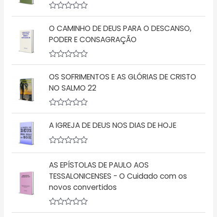
A
v
O CAMINHO DE DEUS PARA O DESCANSO,
a
l
PODER E CONSAGRAÇÃO
i
a
ç
A
ã
v
o
OS SOFRIMENTOS E AS GLÓRIAS DE CRISTO
a
0
l
NO SALMO 22
d
i
e
a
5
ç
A
ã
v
o
A IGREJA DE DEUS NOS DIAS DE HOJE
a
0
l
d
i
e
a
A
5
ç
v
AS EPÍSTOLAS DE PAULO AOS
ã
a
o
l
TESSALONICENSES - O Cuidado com os
0
i
d
novos convertidos
a
e
ç
5
ã
o
A
0