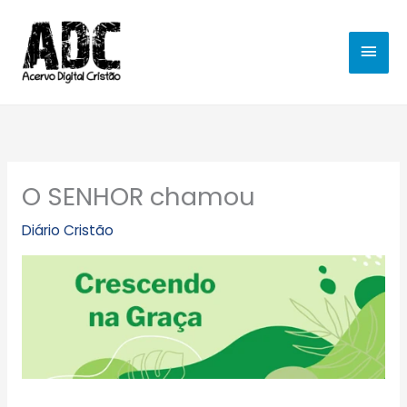
Ir
MEN
para
o
PRIN
conteúdo
O SENHOR chamou
Diário Cristão