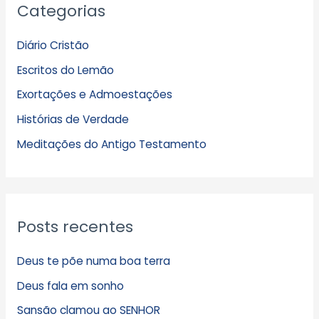
Categorias
r
q
Diário Cristão
u
Escritos do Lemão
i
Exortações e Admoestações
v
Histórias de Verdade
o
s
Meditações do Antigo Testamento
Posts recentes
Deus te põe numa boa terra
Deus fala em sonho
Sansão clamou ao SENHOR