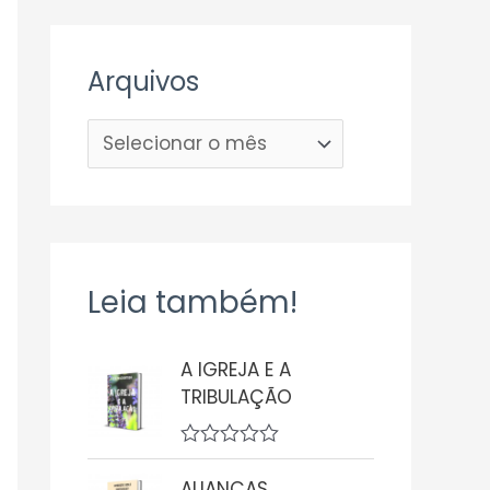
Arquivos
Leia também!
A IGREJA E A
TRIBULAÇÃO
A
v
ALIANÇAS