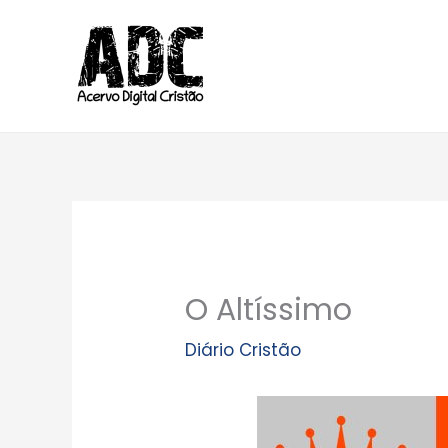
Ir
para
o
conteúdo
O Altíssimo
Diário Cristão