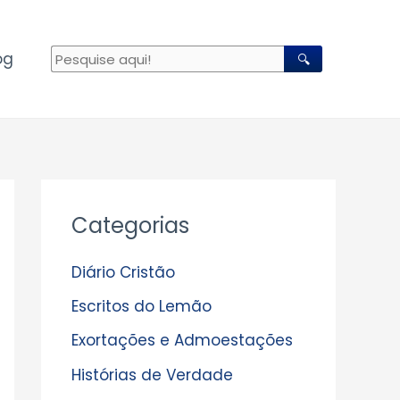
og
🔍
A
Categorias
r
q
Diário Cristão
u
Escritos do Lemão
i
Exortações e Admoestações
v
Histórias de Verdade
o