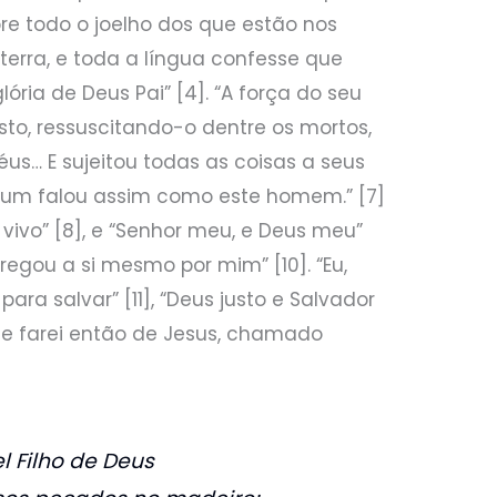
e todo o joelho dos que estão nos
 terra, e toda a língua confesse que
lória de Deus Pai” [4]. “A força do seu
sto, ressuscitando-o dentre os mortos,
éus… E sujeitou todas as coisas a seus
lgum falou assim como este homem.” [7]
s vivo” [8], e “Senhor meu, e Deus meu”
regou a si mesmo por mim” [10]. “Eu,
ara salvar” [11], “Deus justo e Salvador
ue farei então de Jesus, chamado
 Filho de Deus