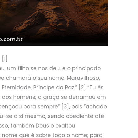
 [1]
, um filho se nos deu, e o principado
 se chamará o seu nome: Maravilhoso,
 Eternidade, Príncipe da Paz.” [2] “Tu és
os dos homens; a graça se derramou em
 abençoou para sempre” [3], pois “achado
-se a si mesmo, sendo obediente até
 isso, também Deus o exaltou
 nome que é sobre todo o nome; para