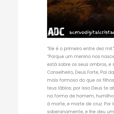
“Ele é o primeiro entre dez mil.”
“Porque um menino nos nasceu
está sobre os seus ombros, e
Conselheiro, Deus Forte, Pai da
mais formoso do que os filh
teus lábios; por isso Deus te
na forma de homem, humilhou
à morte, e morte de cruz. Por
soberanamente, e lhe deu um