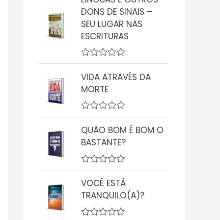
a
DONS DE SINAIS –
l
i
SEU LUGAR NAS
a
ESCRITURAS
ç
ã
o
0
A
d
v
VIDA ATRAVÉS DA
e
a
5
MORTE
l
i
a
ç
A
ã
v
QUÃO BOM É BOM O
o
a
0
BASTANTE?
l
d
i
e
a
5
ç
A
ã
v
VOCÊ ESTÁ
o
a
0
TRANQUILO(A)?
l
d
i
e
a
5