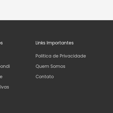
0
d
e
5
os
Links Importantes
Politica de Privacidade
pondi
Quem Somos
ne
Contato
ivas