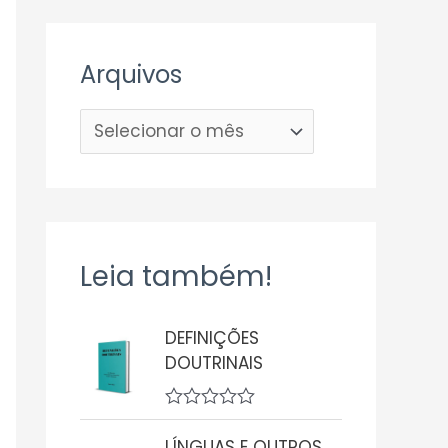
Arquivos
Leia também!
DEFINIÇÕES
DOUTRINAIS
A
v
LÍNGUAS E OUTROS