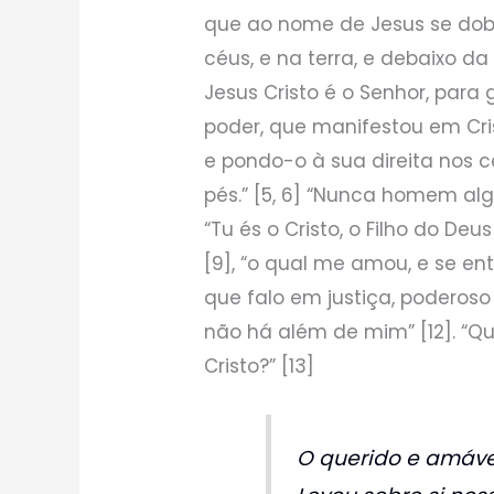
que ao nome de Jesus se dobr
céus, e na terra, e debaixo da
Jesus Cristo é o Senhor, para g
poder, que manifestou em Cri
e pondo-o à sua direita nos c
pés.” [5, 6] “Nunca homem a
“Tu és o Cristo, o Filho do Deu
[9], “o qual me amou, e se ent
que falo em justiça, poderoso p
não há além de mim” [12]. “Q
Cristo?” [13]
O querido e amável