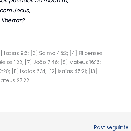
ssos pecados no madeiro;
 com Jesus,
libertar?
 Isaías 9:6; [3] Salmo 45:2; [4] Filipenses
Efésios 1:22; [7] João 7:46; [8] Mateus 16:16;
0; [11] Isaías 63:1; [12] Isaías 45:21; [13]
ateus 27:22
Post seguinte