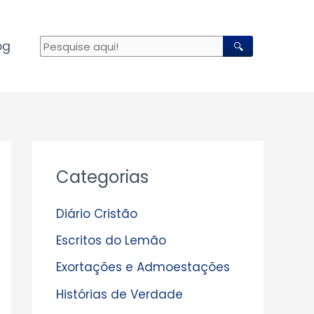
og
🔍
A
Categorias
r
q
Diário Cristão
u
Escritos do Lemão
i
Exortações e Admoestações
v
Histórias de Verdade
o