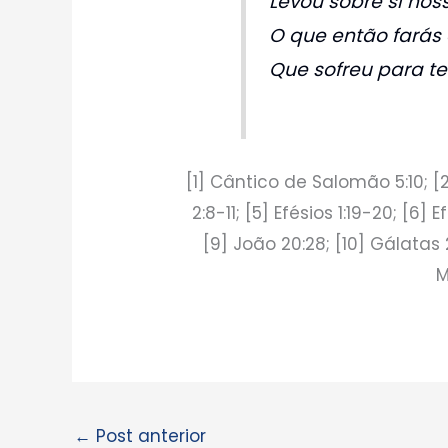
Levou sobre si no
O que então farás
Que sofreu para te 
[1] Cântico de Salomão 5:10; [2]
2:8-11; [5] Efésios 1:19-20; [6] 
[9] João 20:28; [10] Gálatas 2:2
M
←
Post anterior