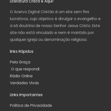
a
b
u
g
s
Literatura Cristã é Aqui!
g
o
b
r
a
r
o
e
a
p
a
k
m
p
O Acervo Digital Cristão é um site sem fins
m
-
f
lucrativos, cujo objetivo é divulgar o evangelho e
a sã doutrina de nosso Senhor Jesus Cristo. Este
site não está vinculado e nem é mantido por
qualquer igreja ou denominação religiosa.
links Rápidos
Pela Graça
O que respondi
Rádio Online
Verdades Vivas
Links Importantes
Politica de Privacidade