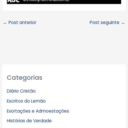
←
Post anterior
Post seguinte
→
A
Categorias
r
q
Diário Cristão
u
Escritos do Lemão
i
Exortações e Admoestações
v
Histórias de Verdade
o