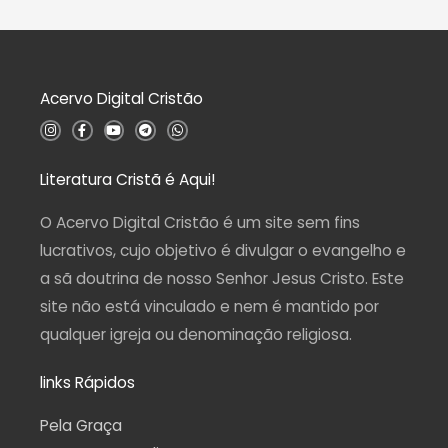
e
a
5
ç
ã
o
0
d
Acervo Digital Cristão
e
5
I
F
Y
T
W
n
a
o
e
h
s
c
u
l
a
t
e
t
e
t
a
b
u
g
s
Literatura Cristã é Aqui!
g
o
b
r
a
r
o
e
a
p
a
k
m
p
O Acervo Digital Cristão é um site sem fins
m
-
f
lucrativos, cujo objetivo é divulgar o evangelho e
a sã doutrina de nosso Senhor Jesus Cristo. Este
site não está vinculado e nem é mantido por
qualquer igreja ou denominação religiosa.
links Rápidos
Pela Graça