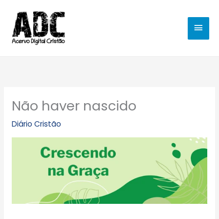
Ir
MEN
para
o
PRIN
conteúdo
Não haver nascido
Diário Cristão