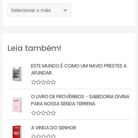
Leia também!
ESTE MUNDO É COMO UM NAVIO PRESTES A
AFUNDAR
A
v
O LIVRO DE PROVÉRBIOS - SABEDORIA DIVINA
a
l
PARA NOSSA SENDA TERRENA
i
a
ç
A
ã
v
o
A VINDA DO SENHOR
a
0
l
d