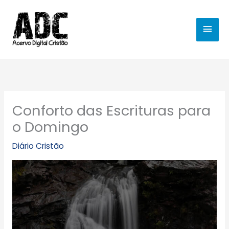
Ir
MEN
para
o
PRIN
conteúdo
Conforto das Escrituras para
o Domingo
Diário Cristão