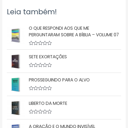
Leia também!
O QUE RESPONDI AOS QUE ME
PERGUNTARAM SOBRE A BÍBLIA – VOLUME 07
A
v
SETE EXORTAÇÕES
a
l
i
a
A
ç
v
PROSSEGUINDO PARA O ALVO
ã
a
o
l
0
i
d
a
A
e
ç
v
5
ã
LIBERTO DA MORTE
a
o
l
0
i
d
a
A
e
ç
v
5
ã
A ORAÇÃO E O MUNDO INVISÍVEL
a