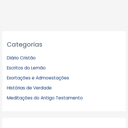
A
Categorias
r
q
Diário Cristão
u
Escritos do Lemão
i
Exortações e Admoestações
v
Histórias de Verdade
o
s
Meditações do Antigo Testamento