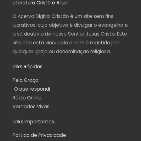
a
b
u
g
s
Literatura Cristã é Aqui!
g
o
b
r
a
r
o
e
a
p
a
k
m
p
O Acervo Digital Cristão é um site sem fins
m
-
f
lucrativos, cujo objetivo é divulgar o evangelho e
a sã doutrina de nosso Senhor Jesus Cristo. Este
site não está vinculado e nem é mantido por
qualquer igreja ou denominação religiosa.
links Rápidos
Pela Graça
O que respondi
Rádio Online
Verdades Vivas
Links Importantes
Politica de Privacidade