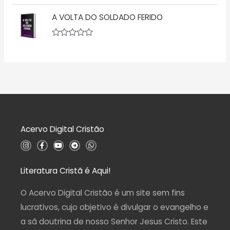
A
e
ç
v
5
ã
A VOLTA DO SOLDADO FERIDO
a
o
l
0
i
d
a
A
e
ç
v
5
ã
a
o
l
0
i
d
a
e
ç
5
ã
o
0
d
Acervo Digital Cristão
e
5
I
F
Y
T
W
n
a
o
e
h
s
c
u
l
a
t
e
t
e
t
a
b
u
g
s
Literatura Cristã é Aqui!
g
o
b
r
a
r
o
e
a
p
a
k
m
p
O Acervo Digital Cristão é um site sem fins
m
-
f
lucrativos, cujo objetivo é divulgar o evangelho e
a sã doutrina de nosso Senhor Jesus Cristo. Este