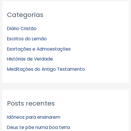
A
Categorias
r
q
Diário Cristão
u
Escritos do Lemão
i
Exortações e Admoestações
v
Histórias de Verdade
o
s
Meditações do Antigo Testamento
Posts recentes
Idôneos para ensinarem
Deus te põe numa boa terra