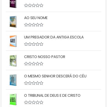
A
v
AO SEU NOME
a
l
i
a
A
ç
v
ã
UM PREGADOR DA ANTIGA ESCOLA
a
o
l
0
i
d
a
A
e
ç
v
5
ã
CRISTO NOSSO PASTOR
a
o
l
0
i
d
a
A
e
ç
v
5
ã
O MESMO SENHOR DESCERÁ DO CÉU
a
o
l
0
i
d
a
A
e
ç
v
5
ã
O TRIBUNAL DE DEUS E DE CRISTO
a
o
l
0
i
d
a