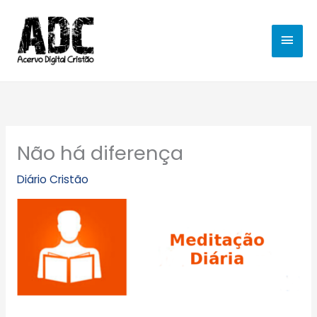
Ir
MEN
para
o
PRIN
conteúdo
Não há diferença
Diário Cristão