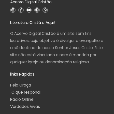
Acervo Digital Cristão
e
5
I
F
Y
T
W
n
a
o
e
h
s
c
u
l
a
t
e
t
e
t
a
b
u
g
s
Literatura Cristã é Aqui!
g
o
b
r
a
r
o
e
a
p
a
k
m
p
O Acervo Digital Cristão é um site sem fins
m
-
f
lucrativos, cujo objetivo é divulgar o evangelho e
a sã doutrina de nosso Senhor Jesus Cristo. Este
site não está vinculado e nem é mantido por
qualquer igreja ou denominação religiosa.
links Rápidos
Pela Graça
O que respondi
Rádio Online
Verdades Vivas