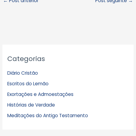
←
Post anterior
Post seguinte
→
A
Categorias
r
q
Diário Cristão
u
Escritos do Lemão
i
Exortações e Admoestações
v
Histórias de Verdade
o
s
Meditações do Antigo Testamento