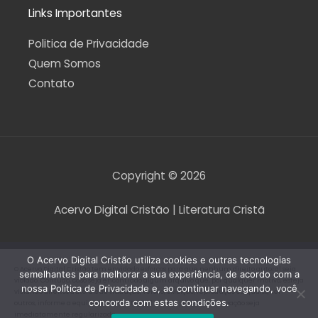
Links Importantes
Politica de Privacidade
Quem Somos
Contato
Copyright © 2026
Acervo Digital Cristão | Literatura Cristã
O Acervo Digital Cristão utiliza cookies e outras tecnologias
O Acervo Digital Cristão tem envidado esforços para que nenhum direito autoral seja
semelhantes para melhorar a sua experiência, de acordo com a
violado. Contudo, caso seja encontrado algum arquivo que, por qualquer motivo, esteja
nossa Política de Privacidade e, ao continuar navegando, você
violando direitos autorais de tradução, versão, exibição, reprodução ou quaisquer
concorda com estas condições.
outros, informe a equipe do Acervo Digital Cristão para que a situação seja
imediatamente regularizada.