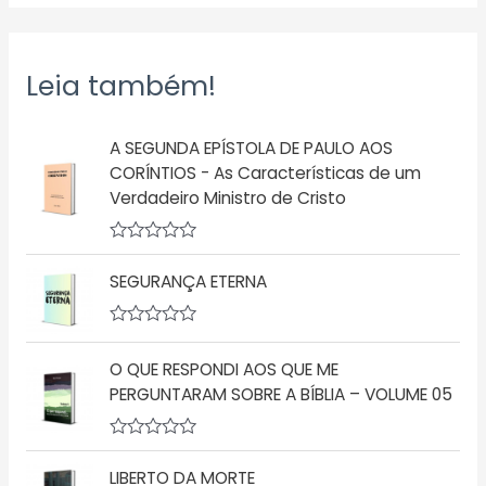
Leia também!
A SEGUNDA EPÍSTOLA DE PAULO AOS
CORÍNTIOS - As Características de um
Verdadeiro Ministro de Cristo
A
v
SEGURANÇA ETERNA
a
l
i
a
A
ç
v
O QUE RESPONDI AOS QUE ME
ã
a
o
l
PERGUNTARAM SOBRE A BÍBLIA – VOLUME 05
0
i
d
a
e
ç
5
A
ã
v
o
LIBERTO DA MORTE
a
0