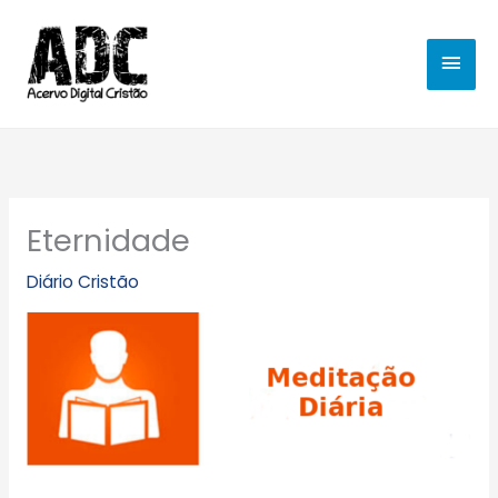
Ir
MEN
para
o
PRIN
conteúdo
Eternidade
Diário Cristão