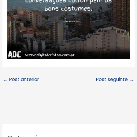
←
Post anterior
Post seguinte
→
A