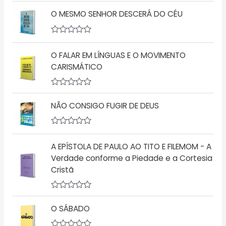
v
O MESMO SENHOR DESCERÁ DO CÉU
a
l
i
a
A
ç
v
ã
O FALAR EM LÍNGUAS E O MOVIMENTO
a
o
l
CARISMÁTICO
0
i
d
a
e
ç
5
A
ã
v
o
NÃO CONSIGO FUGIR DE DEUS
a
0
l
d
i
e
a
5
A
ç
v
A EPÍSTOLA DE PAULO AO TITO E FILEMOM - A
ã
a
o
l
Verdade conforme a Piedade e a Cortesia
0
i
d
Cristã
a
e
ç
5
ã
o
A
0
v
d
O SÁBADO
a
e
l
5