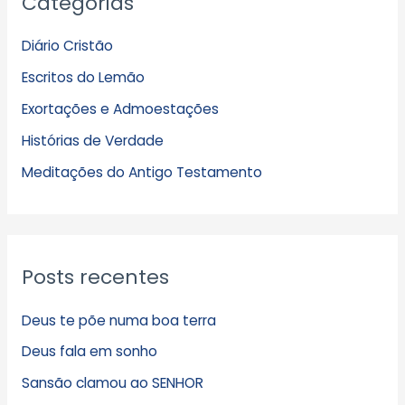
Categorias
r
q
Diário Cristão
u
Escritos do Lemão
i
Exortações e Admoestações
v
Histórias de Verdade
o
s
Meditações do Antigo Testamento
Posts recentes
Deus te põe numa boa terra
Deus fala em sonho
Sansão clamou ao SENHOR