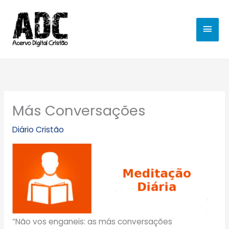
Ir
MEN
para
o
PRIN
conteúdo
Más Conversações
Diário Cristão
“Não vos enganeis: as más conversações