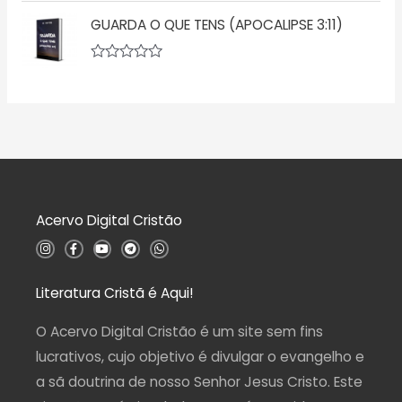
ç
v
5
ã
GUARDA O QUE TENS (APOCALIPSE 3:11)
a
o
l
0
i
d
a
A
e
ç
v
5
ã
a
o
l
0
i
d
a
e
ç
5
ã
o
0
d
Acervo Digital Cristão
e
5
I
F
Y
T
W
n
a
o
e
h
s
c
u
l
a
t
e
t
e
t
a
b
u
g
s
Literatura Cristã é Aqui!
g
o
b
r
a
r
o
e
a
p
a
k
m
p
O Acervo Digital Cristão é um site sem fins
m
-
f
lucrativos, cujo objetivo é divulgar o evangelho e
a sã doutrina de nosso Senhor Jesus Cristo. Este