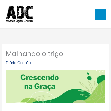
Ir
MEN
para
o
PRIN
conteúdo
Malhando o trigo
Diário Cristão