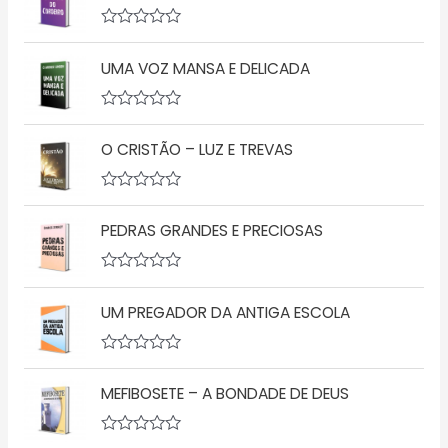
A
v
UMA VOZ MANSA E DELICADA
a
l
i
a
A
ç
v
ã
O CRISTÃO – LUZ E TREVAS
a
o
l
0
i
d
a
A
e
ç
v
5
ã
PEDRAS GRANDES E PRECIOSAS
a
o
l
0
i
d
a
A
e
ç
v
5
ã
UM PREGADOR DA ANTIGA ESCOLA
a
o
l
0
i
d
a
A
e
ç
v
5
ã
MEFIBOSETE – A BONDADE DE DEUS
a
o
l
0
i
d
a
A
e