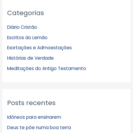
A
Categorias
r
q
Diário Cristão
u
Escritos do Lemão
i
Exortações e Admoestações
v
Histórias de Verdade
o
s
Meditações do Antigo Testamento
Posts recentes
Idôneos para ensinarem
Deus te põe numa boa terra