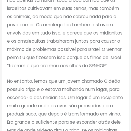
não apenas tomaram toda a boa comida que os
israelitas cultivavam em suas terras, mas também
os animais, de modo que não sobrou nada para o
povo comer. Os amalequitas também estavam
envolvidos em tudo isso, e parece que os midianitas
e os amalequitas trabalharam juntos para causar o
máximo de problemas possível para Israel. O Senhor
permitiu que fizessem isso porque os filhos de Israel
“fizeram o que era mau aos olhos do SENHOR”.
No entanto, lemos que um jovem chamado Gideão
possuía trigo e o estava malhando num lagar, para
escondê-lo dos midianitas. Um lagar é um recipiente
muito grande onde as uvas são prensadas para
produzir suco, que depois é transformado em vinho.
Era grande o suficiente para se esconder atrás dele.
Mas de onde Gideão tirou o trigo, se os midianitas