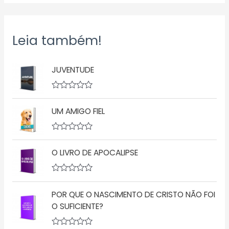
Leia também!
JUVENTUDE
A
v
UM AMIGO FIEL
a
l
i
a
A
ç
v
ã
O LIVRO DE APOCALIPSE
a
o
l
0
i
d
a
A
e
ç
v
5
ã
POR QUE O NASCIMENTO DE CRISTO NÃO FOI
a
o
l
O SUFICIENTE?
0
i
d
a
e
ç