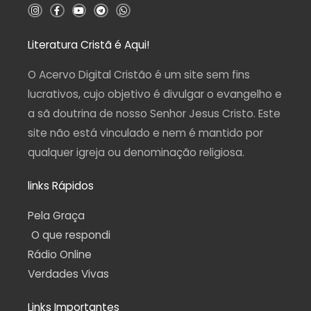
5
I
F
Y
T
W
n
a
o
e
h
s
c
u
l
a
t
e
t
e
t
a
b
u
g
s
Literatura Cristã é Aqui!
g
o
b
r
a
r
o
e
a
p
a
k
m
p
O Acervo Digital Cristão é um site sem fins
m
-
f
lucrativos, cujo objetivo é divulgar o evangelho e
a sã doutrina de nosso Senhor Jesus Cristo. Este
site não está vinculado e nem é mantido por
qualquer igreja ou denominação religiosa.
links Rápidos
Pela Graça
O que respondi
Rádio Online
Verdades Vivas
Links Importantes