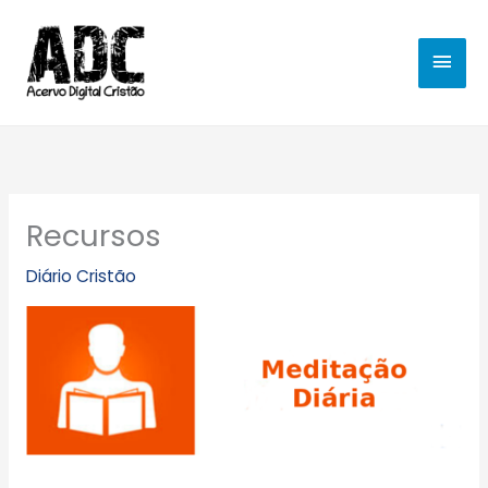
Ir
MEN
para
o
PRIN
conteúdo
Recursos
Diário Cristão