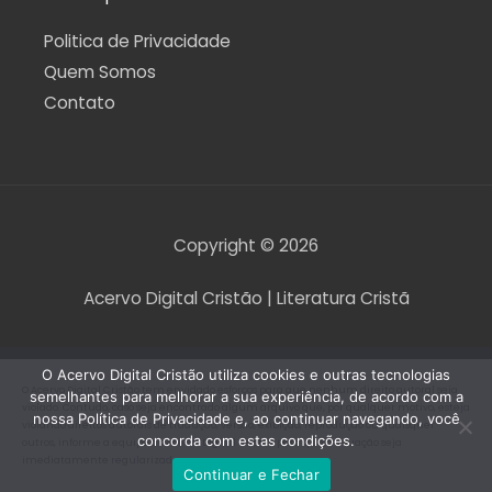
Politica de Privacidade
Quem Somos
Contato
Copyright © 2026
Acervo Digital Cristão | Literatura Cristã
O Acervo Digital Cristão utiliza cookies e outras tecnologias
O Acervo Digital Cristão tem envidado esforços para que nenhum direito autoral seja
semelhantes para melhorar a sua experiência, de acordo com a
violado. Contudo, caso seja encontrado algum arquivo que, por qualquer motivo, esteja
nossa Política de Privacidade e, ao continuar navegando, você
violando direitos autorais de tradução, versão, exibição, reprodução ou quaisquer
concorda com estas condições.
outros, informe a equipe do Acervo Digital Cristão para que a situação seja
imediatamente regularizada.
Continuar e Fechar