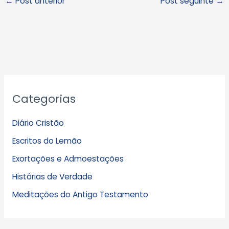
←
Post anterior
Post seguinte
→
A
Categorias
r
q
Diário Cristão
u
Escritos do Lemão
i
Exortações e Admoestações
v
Histórias de Verdade
o
s
Meditações do Antigo Testamento