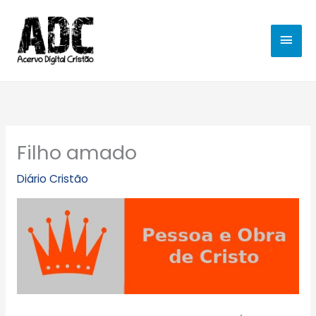
Ir
MEN
para
o
PRIN
conteúdo
Filho amado
Diário Cristão