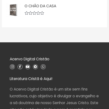
e
ç
v
5
ã
O CHÃO DA CASA
a
o
l
0
i
d
a
A
e
ç
v
5
ã
a
o
l
0
i
d
a
e
ç
5
ã
o
0
d
Acervo Digital Cristão
e
5
I
F
Y
T
W
n
a
o
e
h
s
c
u
l
a
t
e
t
e
t
a
b
u
g
s
Literatura Cristã é Aqui!
g
o
b
r
a
r
o
e
a
p
a
k
m
p
O Acervo Digital Cristão é um site sem fins
m
-
f
lucrativos, cujo objetivo é divulgar o evangelho e
a sã doutrina de nosso Senhor Jesus Cristo. Este