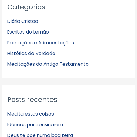
Categorias
r
q
Diário Cristão
u
Escritos do Lemão
i
Exortações e Admoestações
v
Histórias de Verdade
o
s
Meditações do Antigo Testamento
Posts recentes
Medita estas coisas
Idôneos para ensinarem
Deus te põe numa boa terra