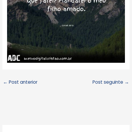
←
Post anterior
Post seguinte
→
A