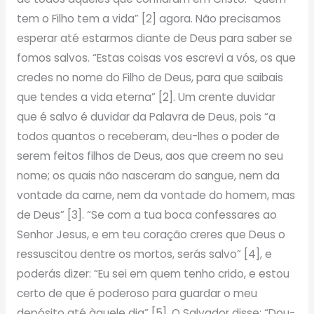
tem o Filho tem a vida” [2] agora. Não precisamos
esperar até estarmos diante de Deus para saber se
fomos salvos. “Estas coisas vos escrevi a vós, os que
credes no nome do Filho de Deus, para que saibais
que tendes a vida eterna” [2]. Um crente duvidar
que é salvo é duvidar da Palavra de Deus, pois “a
todos quantos o receberam, deu-lhes o poder de
serem feitos filhos de Deus, aos que creem no seu
nome; os quais não nasceram do sangue, nem da
vontade da carne, nem da vontade do homem, mas
de Deus” [3]. “Se com a tua boca confessares ao
Senhor Jesus, e em teu coração creres que Deus o
ressuscitou dentre os mortos, serás salvo” [4], e
poderás dizer: “Eu sei em quem tenho crido, e estou
certo de que é poderoso para guardar o meu
depósito até àquele dia” [5]. O Salvador disse: “Dou-