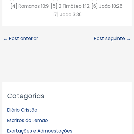
[4] Romanos 10:9; [5] 2 Timóteo 1:12; [6] João 10:28;
[7] João 3:36
←
Post anterior
Post seguinte
→
A
Categorias
r
q
Diário Cristão
u
Escritos do Lemão
i
Exortações e Admoestações
v