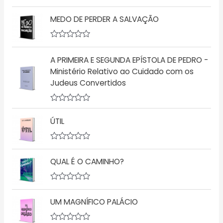
ç
A
ã
v
o
MEDO DE PERDER A SALVAÇÃO
a
0
l
d
i
e
a
A
5
ç
v
A PRIMEIRA E SEGUNDA EPÍSTOLA DE PEDRO -
ã
a
o
l
Ministério Relativo ao Cuidado com os
0
i
d
Judeus Convertidos
a
e
ç
5
ã
o
A
0
v
d
ÚTIL
a
e
l
5
i
a
A
ç
v
QUAL É O CAMINHO?
ã
a
o
l
0
i
d
a
A
e
ç
v
5
ã
UM MAGNÍFICO PALÁCIO
a
o
l
0
i
d