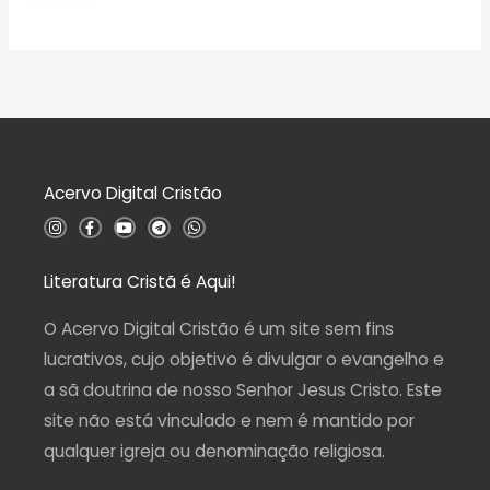
a
A
e
ç
v
5
ã
a
o
l
0
i
d
a
e
ç
5
ã
o
0
d
Acervo Digital Cristão
e
5
I
F
Y
T
W
n
a
o
e
h
s
c
u
l
a
t
e
t
e
t
a
b
u
g
s
Literatura Cristã é Aqui!
g
o
b
r
a
r
o
e
a
p
a
k
m
p
O Acervo Digital Cristão é um site sem fins
m
-
f
lucrativos, cujo objetivo é divulgar o evangelho e
a sã doutrina de nosso Senhor Jesus Cristo. Este
site não está vinculado e nem é mantido por
qualquer igreja ou denominação religiosa.