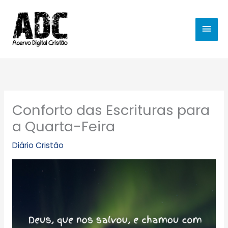
Ir
MEN
para
o
PRIN
conteúdo
Conforto das Escrituras para
a Quarta-Feira
Diário Cristão