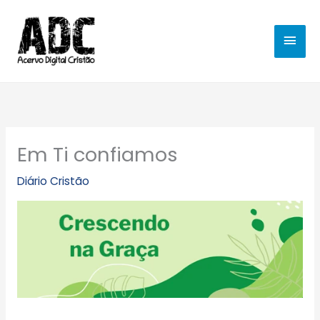
Ir
MEN
para
o
PRIN
conteúdo
Em Ti confiamos
Diário Cristão