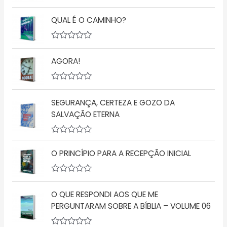
A
v
QUAL É O CAMINHO?
a
l
i
a
A
ç
v
ã
AGORA!
a
o
l
0
i
d
a
A
e
ç
v
5
ã
SEGURANÇA, CERTEZA E GOZO DA
a
o
l
SALVAÇÃO ETERNA
0
i
d
a
e
ç
5
A
ã
v
o
O PRINCÍPIO PARA A RECEPÇÃO INICIAL
a
0
l
d
i
e
a
5
A
ç
v
O QUE RESPONDI AOS QUE ME
ã
a
o
l
PERGUNTARAM SOBRE A BÍBLIA – VOLUME 06
0
i
d
a
e
ç