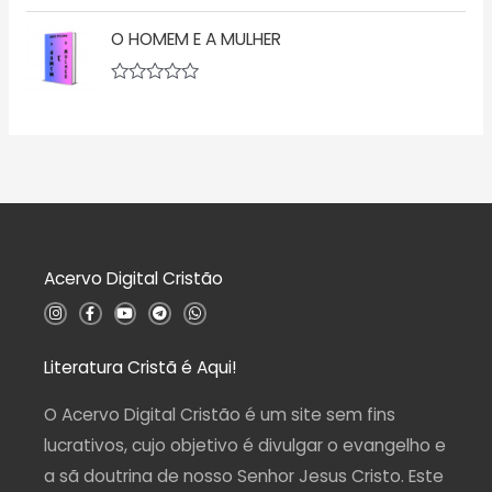
5
A
ã
v
o
O HOMEM E A MULHER
a
0
l
d
i
e
a
5
A
ç
v
ã
a
o
l
0
i
d
a
e
ç
5
ã
o
0
d
Acervo Digital Cristão
e
5
I
F
Y
T
W
n
a
o
e
h
s
c
u
l
a
t
e
t
e
t
a
b
u
g
s
Literatura Cristã é Aqui!
g
o
b
r
a
r
o
e
a
p
a
k
m
p
O Acervo Digital Cristão é um site sem fins
m
-
f
lucrativos, cujo objetivo é divulgar o evangelho e
a sã doutrina de nosso Senhor Jesus Cristo. Este