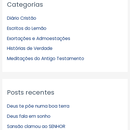
Categorias
r
q
Diário Cristão
u
Escritos do Lemão
i
Exortações e Admoestações
v
Histórias de Verdade
o
s
Meditações do Antigo Testamento
Posts recentes
Deus te põe numa boa terra
Deus fala em sonho
Sansão clamou ao SENHOR