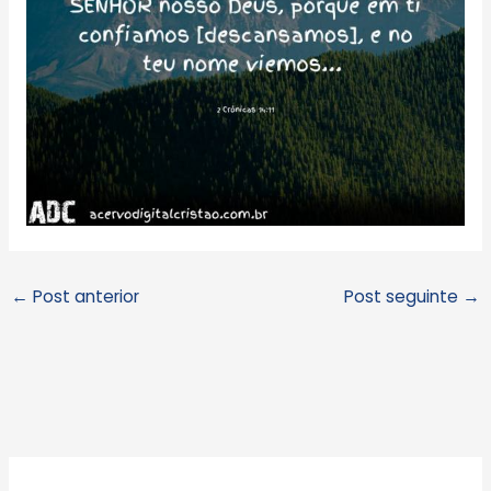
←
Post anterior
Post seguinte
→
A