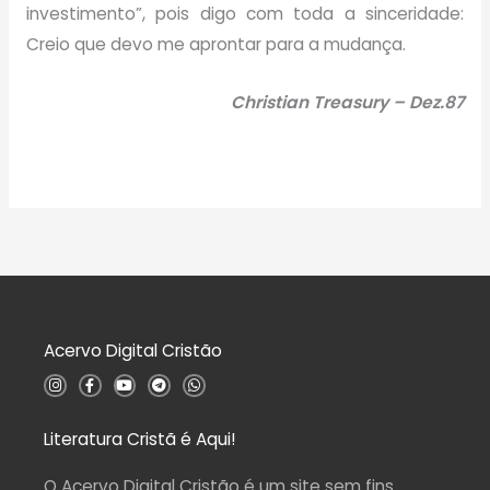
investimento”, pois digo com toda a sinceridade:
Creio que devo me aprontar para a mudança.
Christian Treasury – Dez.87
Acervo Digital Cristão
I
F
Y
T
W
n
a
o
e
h
s
c
u
l
a
t
e
t
e
t
a
b
u
g
s
Literatura Cristã é Aqui!
g
o
b
r
a
r
o
e
a
p
a
k
m
p
O Acervo Digital Cristão é um site sem fins