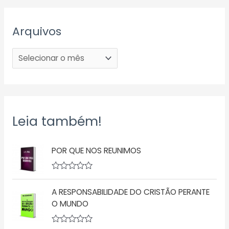
Arquivos
Leia também!
POR QUE NOS REUNIMOS
A
v
A RESPONSABILIDADE DO CRISTÃO PERANTE
a
l
O MUNDO
i
a
ç