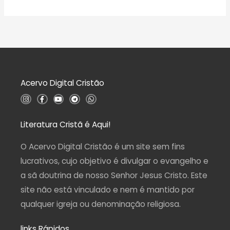
ç
v
ã
a
o
l
0
i
d
a
e
ç
5
ã
o
0
d
Acervo Digital Cristão
e
5
I
F
Y
T
W
n
a
o
e
h
s
c
u
l
a
t
e
t
e
t
a
b
u
g
s
Literatura Cristã é Aqui!
g
o
b
r
a
r
o
e
a
p
a
k
m
p
O Acervo Digital Cristão é um site sem fins
m
-
f
lucrativos, cujo objetivo é divulgar o evangelho e
a sã doutrina de nosso Senhor Jesus Cristo. Este
site não está vinculado e nem é mantido por
qualquer igreja ou denominação religiosa.
links Rápidos