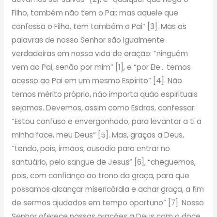
Filho, também não tem o Pai; mas aquele que
confessa o Filho, tem também o Pai” [3]. Mas as
palavras de nosso Senhor são igualmente
verdadeiras em nossa vida de oração: “ninguém
vem ao Pai, senão por mim” [1], e “por Ele… temos
acesso ao Pai em um mesmo Espírito” [4]. Não
temos mérito próprio, não importa quão espirituais
sejamos. Devemos, assim como Esdras, confessar:
“Estou confuso e envergonhado, para levantar a ti a
minha face, meu Deus” [5]. Mas, graças a Deus,
“tendo, pois, irmãos, ousadia para entrar no
santuário, pelo sangue de Jesus” [6], “cheguemos,
pois, com confiança ao trono da graça, para que
possamos alcançar misericórdia e achar graça, a fim
de sermos ajudados em tempo oportuno” [7]. Nosso
Senhor oferece nossas orações a Deus com o doce