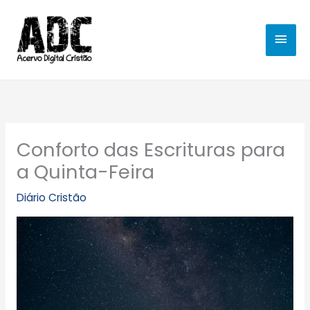
Ir
MEN
para
o
PRIN
conteúdo
Conforto das Escrituras para
a Quinta-Feira
Diário Cristão