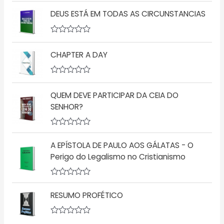
A
ã
v
o
DEUS ESTÁ EM TODAS AS CIRCUNSTANCIAS
a
0
l
d
i
e
a
5
A
ç
v
CHAPTER A DAY
ã
a
o
l
0
i
d
a
A
e
ç
v
5
ã
QUEM DEVE PARTICIPAR DA CEIA DO
a
o
l
SENHOR?
0
i
d
a
e
ç
5
A
ã
v
o
A EPÍSTOLA DE PAULO AOS GÁLATAS - O
a
0
l
d
Perigo do Legalismo no Cristianismo
i
e
a
5
ç
A
ã
v
o
RESUMO PROFÉTICO
a
0
l
d
i
e
a
A
5