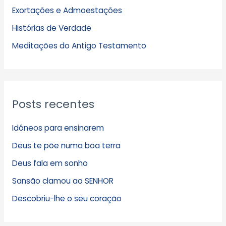
Exortações e Admoestações
v
Histórias de Verdade
o
s
Meditações do Antigo Testamento
Posts recentes
Idôneos para ensinarem
Deus te põe numa boa terra
Deus fala em sonho
Sansão clamou ao SENHOR
Descobriu-lhe o seu coração