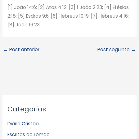
[1] João 14:6; [2] Atos 4:12; [3] 1 João 2:23; [4] Efésios
2:18; [5] Esdras 9:6; [6] Hebreus 10:19; [7] Hebreus 4:16;
[8] João 16:23
←
Post anterior
Post seguinte
→
A
Categorias
r
q
Diário Cristão
u
Escritos do Lemão
i