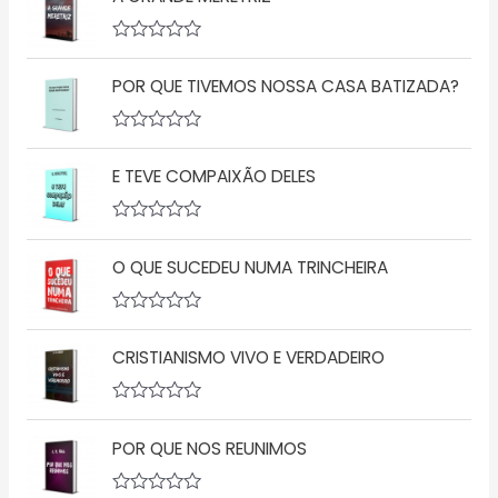
A
v
POR QUE TIVEMOS NOSSA CASA BATIZADA?
a
l
i
a
A
ç
v
ã
E TEVE COMPAIXÃO DELES
a
o
l
0
i
d
a
A
e
ç
v
5
ã
O QUE SUCEDEU NUMA TRINCHEIRA
a
o
l
0
i
d
a
A
e
ç
v
5
ã
CRISTIANISMO VIVO E VERDADEIRO
a
o
l
0
i
d
a
A
e
ç
v
5
ã
POR QUE NOS REUNIMOS
a
o
l
0
i
d