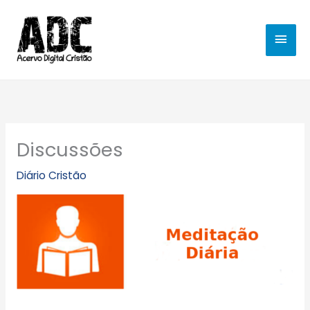
Ir
MEN
para
o
PRIN
conteúdo
Discussões
Diário Cristão