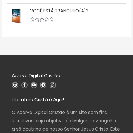
a
A
e
ç
v
5
ã
VOCÊ ESTÁ TRANQUILO(A)?
a
o
l
0
i
d
a
A
e
ç
v
5
ã
a
o
l
0
i
d
a
e
ç
5
ã
o
0
d
Acervo Digital Cristão
e
5
I
F
Y
T
W
n
a
o
e
h
s
c
u
l
a
t
e
t
e
t
a
b
u
g
s
Literatura Cristã é Aqui!
g
o
b
r
a
r
o
e
a
p
a
k
m
p
O Acervo Digital Cristão é um site sem fins
m
-
f
lucrativos, cujo objetivo é divulgar o evangelho e
a sã doutrina de nosso Senhor Jesus Cristo. Este