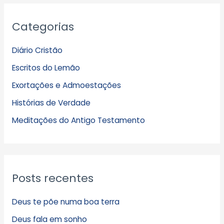
A
Categorias
r
q
Diário Cristão
u
Escritos do Lemão
i
Exortações e Admoestações
v
Histórias de Verdade
o
s
Meditações do Antigo Testamento
Posts recentes
Deus te põe numa boa terra
Deus fala em sonho