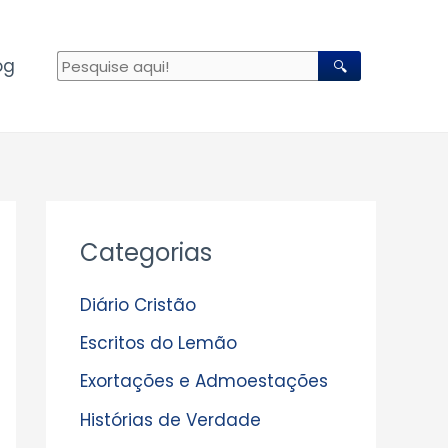
og
🔍
A
Categorias
r
q
Diário Cristão
u
Escritos do Lemão
i
Exortações e Admoestações
v
Histórias de Verdade
o