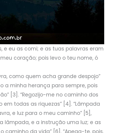
, e eu as comi; e as tuas palavras eram
 meu coração; pois levo o teu nome, ó
vra, como quem acha grande despojo”
são a minha herança para sempre, pois
ão” [3]. “Regozijo-me no caminho dos
 em todas as riquezas” [4]. “Lâmpada
vra, e luz para o meu caminho” [5],
lâmpada, e a instrução uma luz; e as
o caminho da vida” [6]. “Apega-te, pois,