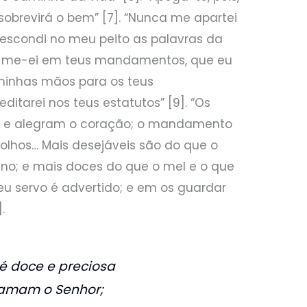
 sobrevirá o bem” [7]. “Nunca me apartei
e escondi no meu peito as palavras da
tar-me-ei em teus mandamentos, que eu
minhas mãos para os teus
tarei nos teus estatutos” [9]. “Os
os, e alegram o coração; o mandamento
 olhos… Mais desejáveis são do que o
fino; e mais doces do que o mel e o que
teu servo é advertido; e em os guardar
.
é doce e preciosa
 amam o Senhor;