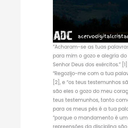
“Acharam-se as tuas palavras
para mim o gozo e alegria do
Senhor Deus dos exércitos.” [1]
“Regozijo-me com a tua pala
[2], e “os teus testemunhos 
são eles o gozo do meu coraç
teus testemunhos, tanto como
para os meus pés é a tua pala
“porque o mandamento é uma 
repreensões da disciplina são 