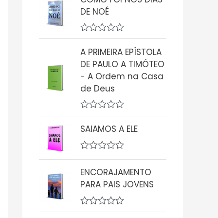
a
DE NOÉ
l
i
a
ç
A
ã
v
A PRIMEIRA EPÍSTOLA
o
a
0
DE PAULO A TIMÓTEO
l
d
i
- A Ordem na Casa
e
a
5
de Deus
ç
ã
o
0
A
d
v
SAIAMOS A ELE
e
a
5
l
i
A
a
v
ç
ENCORAJAMENTO
a
ã
l
o
PARA PAIS JOVENS
i
0
a
d
ç
e
A
ã
5