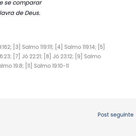
e se comparar
lavra de Deus.
:162; [3] Salmo 119:111; [4] Salmo 119:14; [5]
6:23; [7] Jó 22:21; [8] Jó 23:12; [9] Salmo
almo 19:8; [11] Salmo 19:10-11
Post seguinte