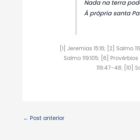
Nada na terra pod
À própria santa Pa
[1] Jeremias 15:16; [2] Salmo 119
Salmo 119:105; [6] Provérbios 
119:47-48; [10] S
←
Post anterior