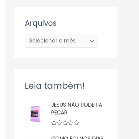
Arquivos
Leia também!
JESUS NÃO PODERIA
PECAR
A
v
COMO FOI NOS DIAS