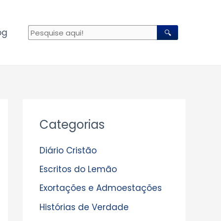
og
🔍
A
Categorias
r
q
Diário Cristão
u
Escritos do Lemão
i
Exortações e Admoestações
v
Histórias de Verdade
o