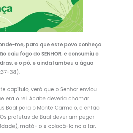
onde-me, para que este povo conheça
ão caiu fogo do SENHOR, e consumiu o
edras, e o pó, e ainda lambeu a água
8:37-38).
ste capítulo, verá que o Senhor enviou
ue era o rei. Acabe deveria chamar
eus Baal para o Monte Carmelo, e então
. Os profetas de Baal deveriam pegar
dade), matá-lo e colocá-lo no altar.