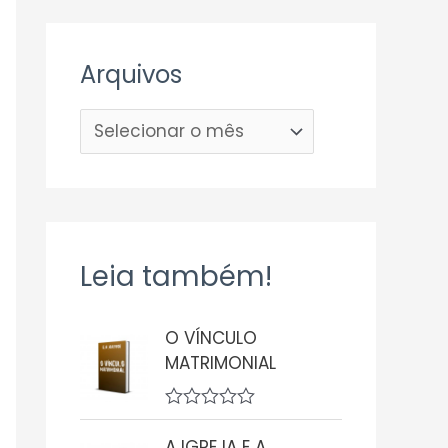
Arquivos
Leia também!
O VÍNCULO
MATRIMONIAL
A
v
A IGREJA E A