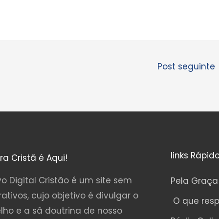
Post seguinte
links Rápid
ura Cristã é Aqui!
o Digital Cristão é um site sem
Pela Graça
rativos, cujo objetivo é divulgar o
O que res
lho e a sã doutrina de nosso