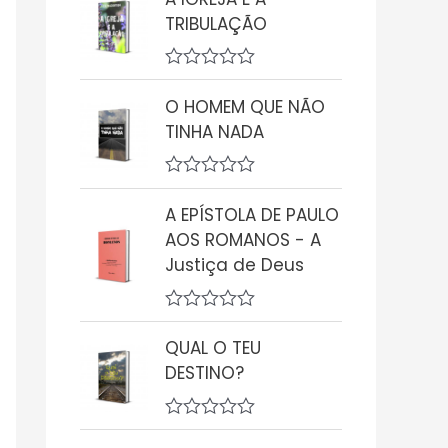
a
TRIBULAÇÃO
l
i
a
ç
A
ã
v
O HOMEM QUE NÃO
o
a
0
TINHA NADA
l
d
i
e
a
5
ç
A
ã
v
A EPÍSTOLA DE PAULO
o
a
0
AOS ROMANOS - A
l
d
i
Justiça de Deus
e
a
5
ç
ã
A
o
v
0
QUAL O TEU
a
d
DESTINO?
l
e
i
5
a
ç
A
ã
v