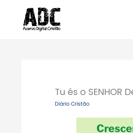
Ir
para
o
conteúdo
Tu és o SENHOR D
Diário Cristão