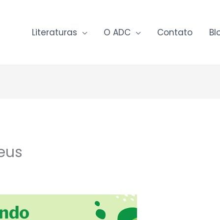
Literaturas
O ADC
Contato
Bl
eus