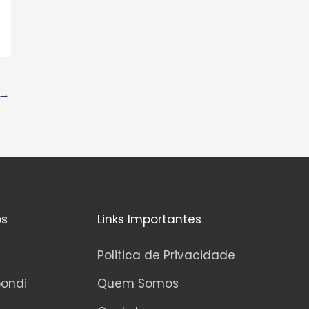
e
5
→
os
Links Importantes
Politica de Privacidade
pondi
Quem Somos