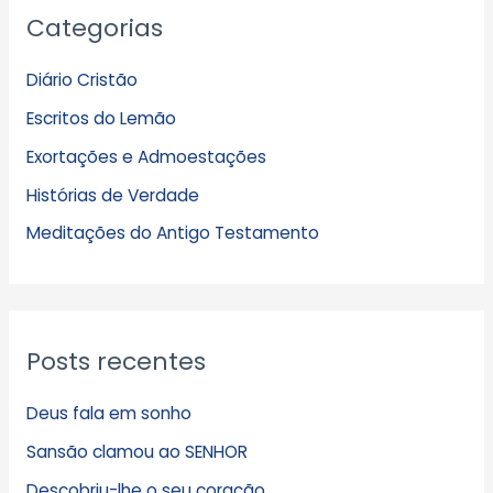
Categorias
r
q
Diário Cristão
u
Escritos do Lemão
i
Exortações e Admoestações
v
Histórias de Verdade
o
s
Meditações do Antigo Testamento
Posts recentes
Deus fala em sonho
Sansão clamou ao SENHOR
Descobriu-lhe o seu coração