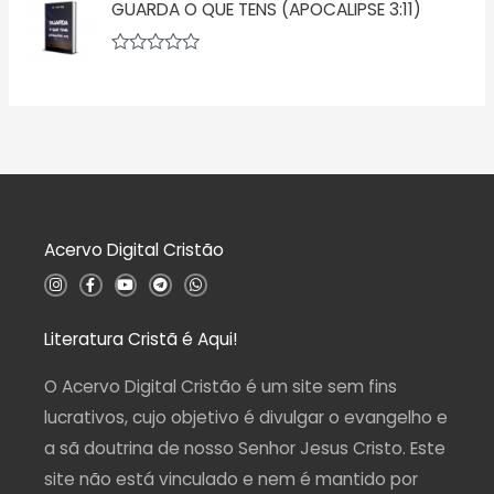
ã
GUARDA O QUE TENS (APOCALIPSE 3:11)
a
o
l
0
i
d
a
A
e
ç
v
5
ã
a
o
l
0
i
d
a
e
ç
5
ã
o
0
d
Acervo Digital Cristão
e
5
I
F
Y
T
W
n
a
o
e
h
s
c
u
l
a
t
e
t
e
t
a
b
u
g
s
Literatura Cristã é Aqui!
g
o
b
r
a
r
o
e
a
p
a
k
m
p
O Acervo Digital Cristão é um site sem fins
m
-
f
lucrativos, cujo objetivo é divulgar o evangelho e
a sã doutrina de nosso Senhor Jesus Cristo. Este
site não está vinculado e nem é mantido por