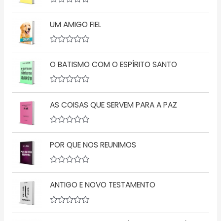
A
v
UM AMIGO FIEL
a
l
i
a
A
ç
v
ã
O BATISMO COM O ESPÍRITO SANTO
a
o
l
0
i
d
a
A
e
ç
v
5
ã
AS COISAS QUE SERVEM PARA A PAZ
a
o
l
0
i
d
a
A
e
ç
v
5
ã
POR QUE NOS REUNIMOS
a
o
l
0
i
d
a
A
e
ç
v
5
ã
ANTIGO E NOVO TESTAMENTO
a
o
l
0
i
d
a
A
e
ç
v
5