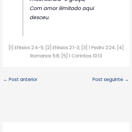
Com amor ilimitado aqui
desceu.
[1] Efésios 2:4-5; [2] Efésios 2:1-3; [3] 1 Pedro 2:24; [4]
Romanos 5:8; [5] 1 Coríntios 10:13
←
Post anterior
Post seguinte
→
A