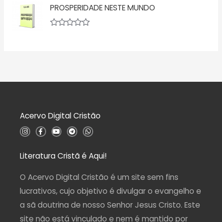
v
5
ã
PROSPERIDADE NESTE MUNDO
a
o
l
0
i
d
a
A
e
ç
v
5
ã
a
o
l
0
i
d
a
e
ç
5
ã
o
0
d
Acervo Digital Cristão
e
5
I
F
Y
T
W
n
a
o
e
h
s
c
u
l
a
t
e
t
e
t
a
b
u
g
s
Literatura Cristã é Aqui!
g
o
b
r
a
r
o
e
a
p
a
k
m
p
O Acervo Digital Cristão é um site sem fins
m
-
f
lucrativos, cujo objetivo é divulgar o evangelho e
a sã doutrina de nosso Senhor Jesus Cristo. Este
site não está vinculado e nem é mantido por