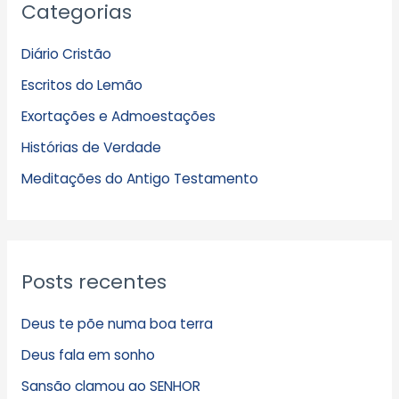
Categorias
r
q
Diário Cristão
u
Escritos do Lemão
i
Exortações e Admoestações
v
Histórias de Verdade
o
s
Meditações do Antigo Testamento
Posts recentes
Deus te põe numa boa terra
Deus fala em sonho
Sansão clamou ao SENHOR