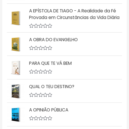
A
v
A EPÍSTOLA DE TIAGO - A Realidade da Fé
a
l
Provada em Circunstâncias da Vida Diária
i
a
ç
A
ã
v
o
A OBRA DO EVANGELHO
a
0
l
d
i
e
a
5
A
ç
v
PARA QUE TE VÁ BEM
ã
a
o
l
0
i
d
a
A
e
ç
v
5
ã
QUAL O TEU DESTINO?
a
o
l
0
i
d
a
A
e
ç
v
5
ã
A OPINIÃO PÚBLICA
a
o
l
0
i
d
a
A
e
ç