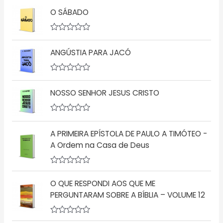
O SÁBADO
A
v
ANGÚSTIA PARA JACÓ
a
l
i
a
A
ç
v
ã
NOSSO SENHOR JESUS CRISTO
a
o
l
0
i
d
a
A
e
ç
v
5
ã
A PRIMEIRA EPÍSTOLA DE PAULO A TIMÓTEO -
a
o
l
A Ordem na Casa de Deus
0
i
d
a
e
ç
5
A
ã
v
o
O QUE RESPONDI AOS QUE ME
a
0
l
d
PERGUNTARAM SOBRE A BÍBLIA – VOLUME 12
i
e
a
5
ç
A