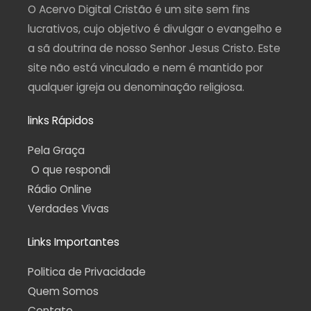
a
k
m
p
O Acervo Digital Cristão é um site sem fins
m
-
f
lucrativos, cujo objetivo é divulgar o evangelho e
a sã doutrina de nosso Senhor Jesus Cristo. Este
site não está vinculado e nem é mantido por
qualquer igreja ou denominação religiosa.
links Rápidos
Pela Graça
O que respondi
Rádio Online
Verdades Vivas
Links Importantes
Politica de Privacidade
Quem Somos
Contato