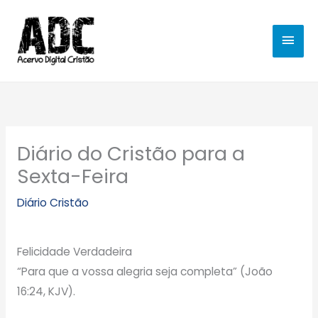
Ir
MEN
para
o
PRIN
conteúdo
Diário do Cristão para a
Sexta-Feira
Diário Cristão
Felicidade Verdadeira
“Para que a vossa alegria seja completa” (João
16:24, KJV).