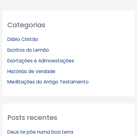
A
Categorias
r
q
Diário Cristão
u
Escritos do Lemão
i
Exortações e Admoestações
v
Histórias de Verdade
o
s
Meditações do Antigo Testamento
Posts recentes
Deus te põe numa boa terra