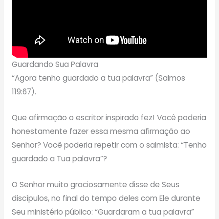
Guardando Sua Palavra
“Agora tenho guardado a tua palavra” (Salmos
119:67).
Que afirmação o escritor inspirado fez! Você poderia
honestamente fazer essa mesma afirmação ao
Senhor? Você poderia repetir com o salmista: “Tenho
guardado a Tua palavra”?
O Senhor muito graciosamente disse de Seus
discípulos, no final do tempo deles com Ele durante
Seu ministério público: “Guardaram a tua palavra”