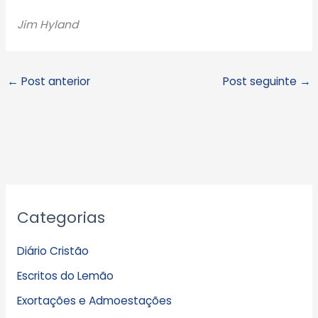
Jim Hyland
←
Post anterior
Post seguinte
→
A
Categorias
r
q
Diário Cristão
u
Escritos do Lemão
i
Exortações e Admoestações
v