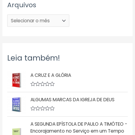
Arquivos
Leia também!
A CRUZ E A GLÓRIA
A
v
ALGUMAS MARCAS DA IGREJA DE DEUS
a
l
i
a
A
ç
v
ã
A SEGUNDA EPÍSTOLA DE PAULO A TIMÓTEO -
a
o
l
Encorajamento no Serviço em um Tempo
0
i