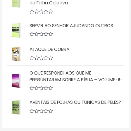
d
de Falha Coletiva
a
e
ç
5
ã
o
A
0
v
d
SERVIR AO SENHOR AJUDANDO OUTROS
a
e
l
5
i
a
A
ç
v
ATAQUE DE COBRA
ã
a
o
l
0
i
d
a
A
e
ç
v
5
ã
O QUE RESPONDI AOS QUE ME
a
o
l
PERGUNTARAM SOBRE A BÍBLIA – VOLUME 09
0
i
d
a
e
ç
5
A
ã
v
o
AVENTAIS DE FOLHAS OU TÚNICAS DE PELES?
a
0
l
d
i
e
a
5
A
ç
v
ã
a
o
l