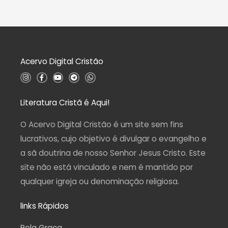
0
i
d
a
e
ç
5
ã
o
0
d
Acervo Digital Cristão
e
5
I
F
Y
T
W
n
a
o
e
h
s
c
u
l
a
t
e
t
e
t
a
b
u
g
s
Literatura Cristã é Aqui!
g
o
b
r
a
r
o
e
a
p
a
k
m
p
O Acervo Digital Cristão é um site sem fins
m
-
f
lucrativos, cujo objetivo é divulgar o evangelho e
a sã doutrina de nosso Senhor Jesus Cristo. Este
site não está vinculado e nem é mantido por
qualquer igreja ou denominação religiosa.
links Rápidos
Pela Graça