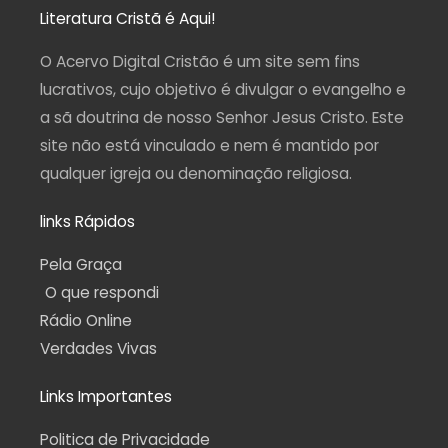
t
e
t
e
t
a
b
u
g
s
Literatura Cristã é Aqui!
g
o
b
r
a
r
o
e
a
p
a
k
m
p
O Acervo Digital Cristão é um site sem fins
m
-
f
lucrativos, cujo objetivo é divulgar o evangelho e
a sã doutrina de nosso Senhor Jesus Cristo. Este
site não está vinculado e nem é mantido por
qualquer igreja ou denominação religiosa.
links Rápidos
Pela Graça
O que respondi
Rádio Online
Verdades Vivas
Links Importantes
Politica de Privacidade