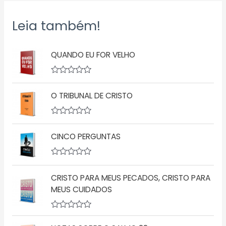
Leia também!
QUANDO EU FOR VELHO
A
v
O TRIBUNAL DE CRISTO
a
l
i
a
A
ç
v
ã
CINCO PERGUNTAS
a
o
l
0
i
d
a
A
e
ç
v
5
ã
CRISTO PARA MEUS PECADOS, CRISTO PARA
a
o
l
MEUS CUIDADOS
0
i
d
a
e
ç
5
A
ã
v
o