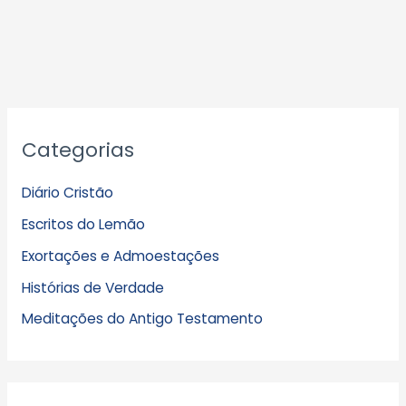
A
Categorias
r
q
Diário Cristão
u
Escritos do Lemão
i
Exortações e Admoestações
v
Histórias de Verdade
o
s
Meditações do Antigo Testamento