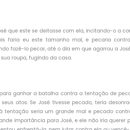
osé que este se deitasse com ela, incitando-o a c
ois faria eu este tamanho mal, e pecaria contra
ndo fazê-lo pecar, até o dia em que agarrou a Jos
u sua roupa, fugindo da casa.
s para ganhar a batalha contra a tentação de peca
r seus atos. Se José tivesse pecado, teria desonra
à tentação seria um grande mal e pecado contra 
nde importância para José, e ele não iria querer 
entou enfrentá-la, nem lutar contra ela ou vencê-l