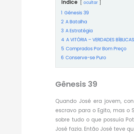
Índice
ocultar
1
Gênesis 39
2
A Batalha
3
A Estratégia
4
A VITÓRIA – VERDADES BÍBLICA
5
Comprados Por Bom Preço
6
Conserve-se Puro
Gênesis 39
Quando José era jovem, con
escravo para o Egito, mas o 
sobre tudo o que possuía Po
José fazia. Então José teve q