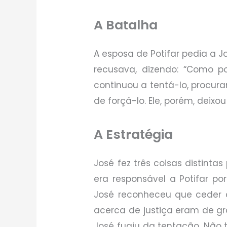
A Batalha
A esposa de Potifar pedia a J
recusava, dizendo: “Como p
continuou a tentá-lo, procura
de forçá-lo. Ele, porém, deixo
A Estratégia
José fez três coisas distinta
era responsável a Potifar po
José reconheceu que ceder 
acerca de justiça eram de gra
José fugiu da tentação. Não t