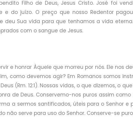
ndito Filho de Deus, Jesus Cristo. José foi ven
e e do juízo. O preço que nosso Redentor pagou
le deu Sua vida para que tenhamos a vida eterna
rados com o sangue de Jesus.
rvir e honrar Àquele que morreu por nós. Ele nos deu
assim, como devemos agir? Em Romanos somos instr
 Deus (Rm. 12:1). Nossas vidas, o que dizemos, o 
ra de Deus. Conservemo-nos puros assim como Ele é
orma a sermos santificados, úteis para o Senhor e 
do não serve para uso do Senhor. Conserve-se puro