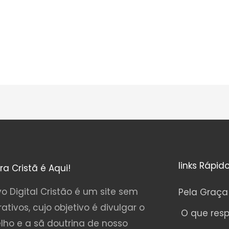
links Rápid
ura Cristã é Aqui!
o Digital Cristão é um site sem
Pela Graça
rativos, cujo objetivo é divulgar o
O que res
lho e a sã doutrina de nosso