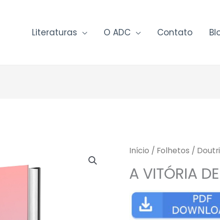
Literaturas
O ADC
Contato
Bl
Início
/
Folhetos
/
Doutri
A VITÓRIA D