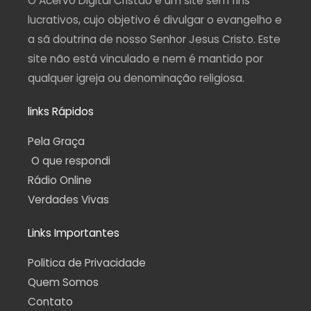
O Acervo Digital Cristão é um site sem fins
m
-
f
lucrativos, cujo objetivo é divulgar o evangelho e
a sã doutrina de nosso Senhor Jesus Cristo. Este
site não está vinculado e nem é mantido por
qualquer igreja ou denominação religiosa.
links Rápidos
Pela Graça
O que respondi
Rádio Online
Verdades Vivas
Links Importantes
Politica de Privacidade
Quem Somos
Contato