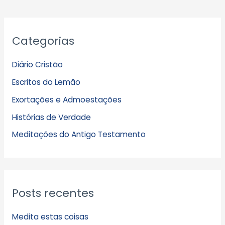
A
Categorias
r
q
Diário Cristão
u
Escritos do Lemão
i
Exortações e Admoestações
v
Histórias de Verdade
o
s
Meditações do Antigo Testamento
Posts recentes
Medita estas coisas