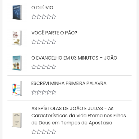
O DILÚVIO
A
v
VOCÊ PARTE O PÃO?
a
l
i
a
A
ç
v
ã
O EVANGELHO EM 03 MINUTOS – JOÃO
a
o
l
0
i
d
a
A
e
ç
v
5
ã
ESCREVI MINHA PRIMEIRA PALAVRA
a
o
l
0
i
d
a
A
e
ç
v
5
ã
AS EPÍSTOLAS DE JOÃO E JUDAS - As
a
o
l
Características da Vida Eterna nos Filhos
0
i
d
de Deus em Tempos de Apostasia
a
e
ç
5
ã
o
A